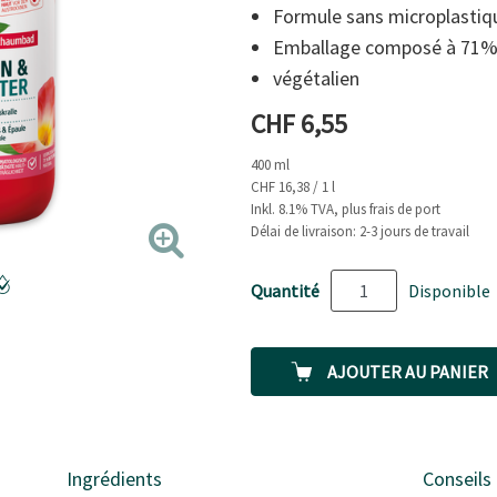
page.
Formule sans microplastiq
Emballage composé à 71% 
végétalien
Prix actuel
CHF 6,55
400 ml
CHF 16,38 / 1 l
Inkl. 8.1% TVA, plus frais de port
Délai de livraison: 2-3 jours de travail
Quantité
Disponible
AJOUTER AU PANIER
Ingrédients
Conseils