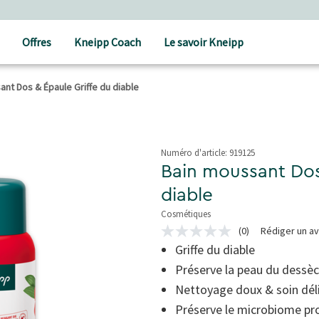
Offres
Kneipp Coach
Le savoir Kneipp
ant Dos & Épaule Griffe du diable
Numéro d'article:
919125
Bain moussant Dos
diable
Cosmétiques
3.6 de 5 étoiles
(0)
Rédiger un av
Aucune
valeur
Griffe du diable
de
Préserve la peau du dess
notation
Lien
Nettoyage doux & soin dél
sur
la
Préserve le microbiome pro
même