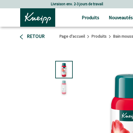
Passer au contenu principal
Passer au contenu du pied de page
 de travail
Frais de port à partir de CHF 80.‒
Produits
Nouveautés
RETOUR
Page d'accueil
Produits
Bain mouss