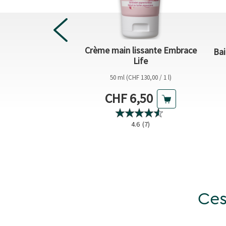
sant Bonheur et
Crème main lissante Embrace
Bai
étente
Life
CHF 16,38 / 1 l)
50 ml (CHF 130,00 / 1 l)
actuel
Prix actuel
6,55
CHF 6,50
4.5
(28)
4.6
(7)
Ces