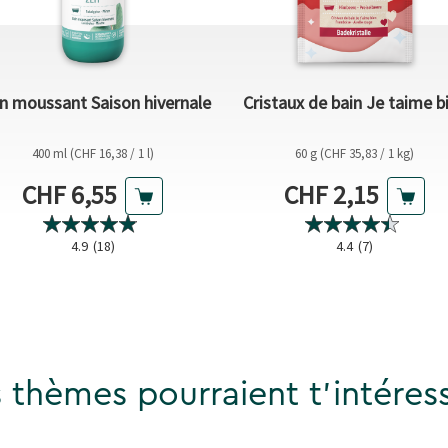
n moussant Saison hivernale
Cristaux de bain Je taime b
400 ml (CHF 16,38 / 1 l)
60 g (CHF 35,83 / 1 kg)
Prix actuel
Prix actuel
CHF 6,55
CHF 2,15
4.9
(18)
4.4
(7)
 thèmes pourraient t'intéress