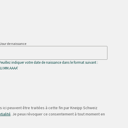
Jour de naissance
Veuillez indiquer votre date de naissance dans le format suivant :
'JJ.MM.AAAA'
 ici peuvent être traitées à cette fin par Kneipp Schweiz
tialité
. Je peux révoquer ce consentement à tout moment en