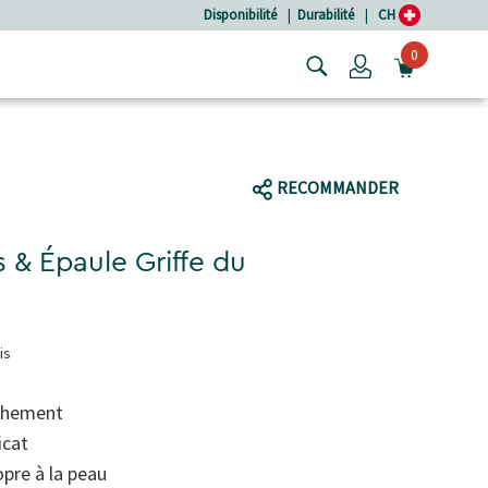
Disponibilité
|
Durabilité
|
CH
0
Login
OUVRIR
RECOMMANDER
 & Épaule Griffe du
is
èchement
icat
pre à la peau