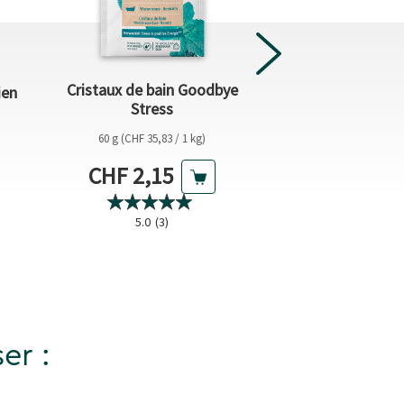
Cristaux de bain Goodbye
ien
Concentré pour le
Stress
60 g (CHF 35,83 / 1 kg)
100 ml (CHF 85,
Prix actuel
Prix act
CHF 2,15
CHF 8,5
5.0
(3)
4.9
(48
er :