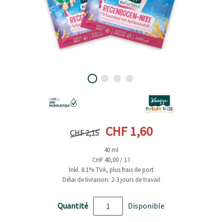
Prix précédent
Prix actuel
CHF 1,60
CHF 2,15
40 ml
CHF 40,00 / 1 l
Inkl. 8.1% TVA, plus frais de port
Délai de livraison: 2-3 jours de travail
Quantité
Disponible