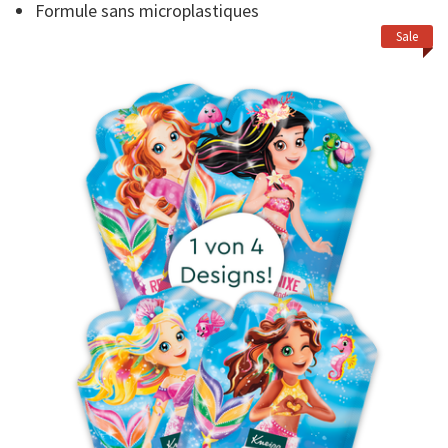
page.
Formule sans microplastiques
Sale