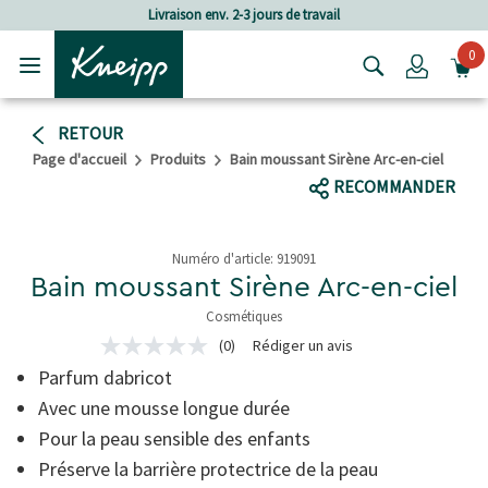
Passer au contenu principal
Passer au contenu du pied de page
Livraison env. 2-3 jours de travail
Frai
0
Login
RETOUR
Page d'accueil
Produits
Bain moussant Sirène Arc-en-ciel
RECOMMANDER
Numéro d'article:
919091
Bain moussant Sirène Arc-en-ciel
Cosmétiques
5 de 5 étoiles
(0)
Rédiger un avis
Aucune
valeur
Parfum dabricot
de
notation
Avec une mousse longue durée
Lien
Pour la peau sensible des enfants
sur
la
Préserve la barrière protectrice de la peau
même