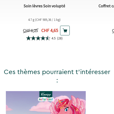
Soin lèvres Soin volupté
Coffret 
4.7 g (CHF 989,36 / 1 kg)
Prix actuel
CHF 4,65
Prix précédent
P
CHF 6,25
C
4.5
(28)
Ces thèmes pourraient t'intéresser
: