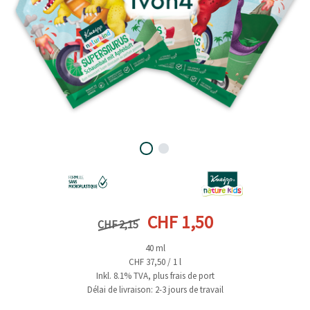
Prix précédent
Prix actuel
CHF 1,50
CHF 2,15
40 ml
CHF 37,50 / 1 l
Inkl. 8.1% TVA, plus frais de port
Délai de livraison: 2-3 jours de travail