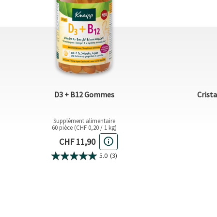
D3 + B12 Gommes
Crist
Supplément alimentaire
60 pièce (CHF 0,20 / 1 kg)
Prix actuel
CHF 11,90
5.0
(3)