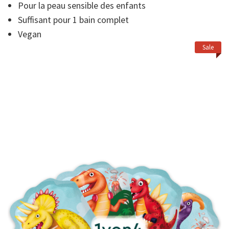
moyenne.
Pour la peau sensible des enfants
Read
a
Suffisant pour 1 bain complet
Review.
Vegan
Lien
sur
Sale
la
même
page.