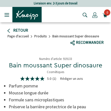
Passer au contenu principal
Passer au contenu du pied de page
Livraison env. 2-3 jours de travail
0
Login
RETOUR
Page d'accueil
Produits
Bain moussant Super dinosaure
RECOMMANDER
Numéro d'article:
919133
Bain moussant Super dinosaure
Cosmétiques
5 de 5 étoiles
5.0
(1)
Rédiger un avis
5.0
étoiles
Parfum pomme
sur
5,
Mousse longue durée
valeur
Formule sans microplastiques
de
la
Préserve la barrière protectrice de la peau
note