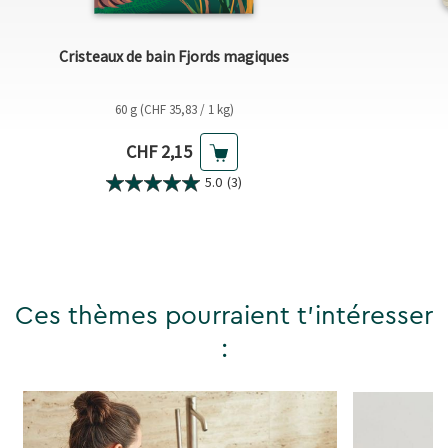
Cristeaux de bain Fjords magiques
60 g (CHF 35,83 / 1 kg)
Prix actuel
CHF 2,15
5.0
(3)
Ces thèmes pourraient t'intéresser
: