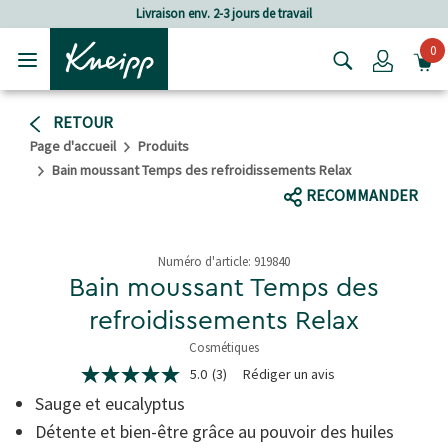
Passer au contenu principal
Passer au contenu du pied de page
rs de travail
Frais de port à partir de C
0
Login
RETOUR
Page d'accueil
Produits
Bain moussant Temps des refroidissements Relax
RECOMMANDER
Numéro d'article:
919840
Bain moussant Temps des
refroidissements Relax
Cosmétiques
5 de 5 étoiles
5.0
(3)
Rédiger un avis
5.0
étoiles
Sauge et eucalyptus
sur
5,
Détente et bien-être grâce au pouvoir des huiles
valeur