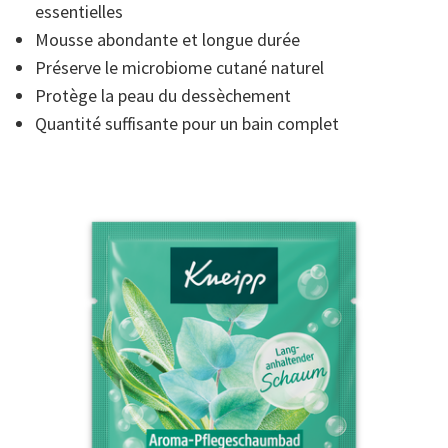
essentielles
de
la
Mousse abondante et longue durée
note
moyenne.
Préserve le microbiome cutané naturel
Read
3
Protège la peau du dessèchement
Reviews.
Quantité suffisante pour un bain complet
Lien
sur
la
même
page.