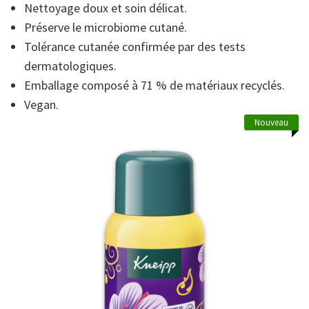
Nettoyage doux et soin délicat.
de
la
Préserve le microbiome cutané.
note
moyenne.
Tolérance cutanée confirmée par des tests
Read
11
dermatologiques.
Reviews.
Emballage composé à 71 % de matériaux recyclés.
Lien
sur
Vegan.
la
même
Nouveau
page.