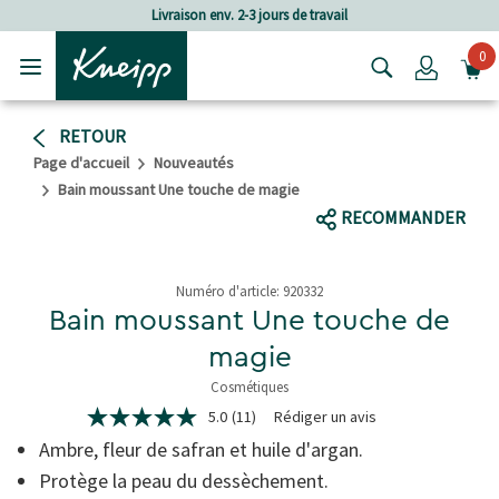
Passer au contenu principal
Passer au contenu du pied de page
Livraison env. 2-3 jours de travail
F
0
Login
RETOUR
Page d'accueil
Nouveautés
Bain moussant Une touche de magie
RECOMMANDER
Numéro d'article:
920332
Bain moussant Une touche de
magie
Cosmétiques
4.8 de 5 étoiles
5.0
(11)
Rédiger un avis
5.0
étoiles
Ambre, fleur de safran et huile d'argan.
sur
5,
Protège la peau du dessèchement.
valeur