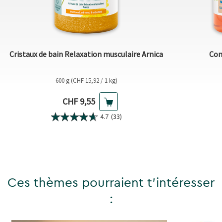
Cristaux de bain Relaxation musculaire Arnica
Con
600 g (CHF 15,92 / 1 kg)
Prix actuel
CHF 9,55
4.7
(33)
Ces thèmes pourraient t'intéresser
: