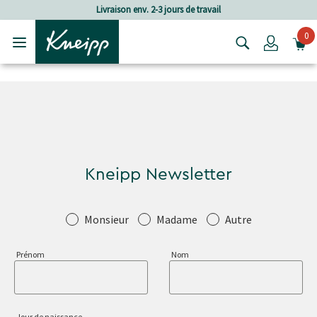
Passer au contenu principal
Passer au contenu du pied de page
Livraison env. 2-3 jours de travail
0
Login
Kneipp Newsletter
Salutation
Monsieur
Madame
Autre
Prénom
Nom
Jour de naissance