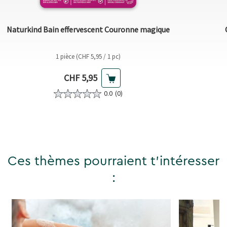
Naturkind Bain effervescent Couronne magique
1 pièce (CHF 5,95 / 1 pc)
Prix actuel
CHF 5,95
0.0
(0)
Ces thèmes pourraient t'intéresser
: