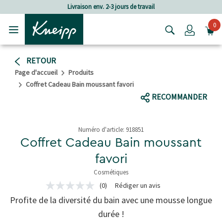
Passer au contenu principal
Passer au contenu du pied de page
vraison env. 2-3 jours de travail
Frais de
0
Login
RETOUR
Page d'accueil
Produits
Coffret Cadeau Bain moussant favori
RECOMMANDER
Numéro d'article:
918851
Coffret Cadeau Bain moussant
favori
Cosmétiques
5 de 5 étoiles
(0)
Rédiger un avis
Aucune
valeur
Profite de la diversité du bain avec une mousse longue
de
notation
durée !
Lien