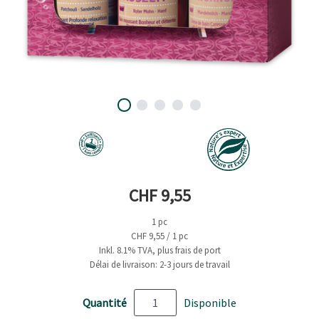
Prix actuel
CHF 9,55
1 pc
CHF 9,55 / 1 pc
Inkl. 8.1% TVA, plus frais de port
Délai de livraison: 2-3 jours de travail
Quantité
Disponible