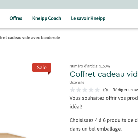
t à partir de CHF 80.‒
Offres
Kneipp Coach
Le savoir Kneipp
fret cadeau vide avec banderole
Numéro d'article:
915947
Sale
Coffret cadeau vi
Ustensile
5 de 5 étoiles
(0)
Rédiger un av
Aucune
valeur
Vous souhaitez offrir vos prod
de
idéal!
notation
Lien
sur
Choisissez 4 à 6 produits de d
la
même
dans un bel emballage.
page.