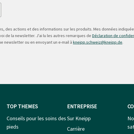
s, des actions et des informations sur les produits. Mes données indiquées
oi de la newsletter. J'ai lu les autres remarques de
Déclaration de confiden
ue newsletter ou en envoyant un e-mail à
kneipp.schweiz@kneipp.de
.
TOP THEMES
ENTREPRISE
CO
Conseils pour les soins des
Sur Kneipp
No
pieds
sat
Carrière