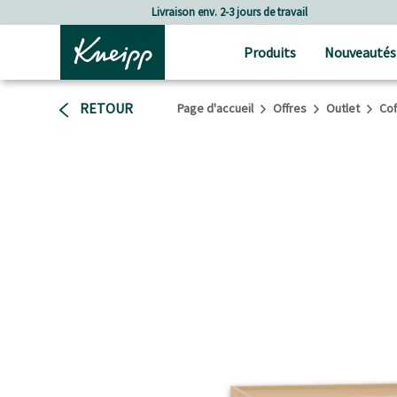
Passer au contenu principal
Passer au contenu du pied de page
Livraison env. 2-3 jours de travail
Frais de por
Produits
Nouveautés
RETOUR
Page d'accueil
Offres
Outlet
Cof