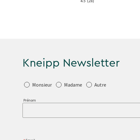
4.3
(3)
4.5
(28)
Kneipp Newsletter
Salutation
Monsieur
Madame
Autre
Prénom