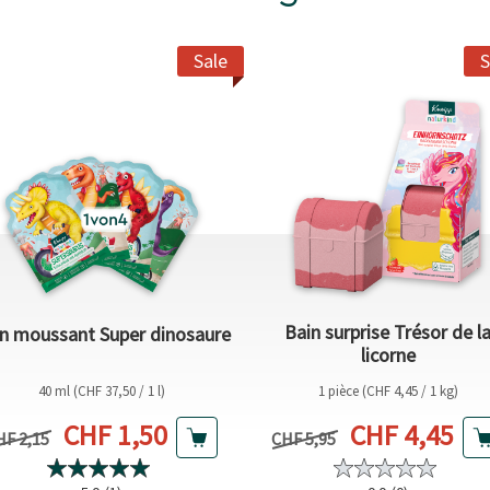
Sale
S
Bain surprise Trésor de l
n moussant Super dinosaure
licorne
40 ml (CHF 37,50 / 1 l)
1 pièce (CHF 4,45 / 1 kg)
Prix actuel
Prix actuel
CHF 1,50
CHF 4,45
ix précédent
Prix précédent
HF 2,15
CHF 5,95