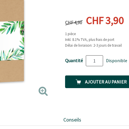
Prix précédent
Prix actue
CHF 3,90
CHF 4,90
1 pièce
Inkl. 8.1% TVA, plus frais de port
Délai de livraison: 2-3 jours de travail
Quantité
Disponible
AJOUTER AU PANIER
Conseils