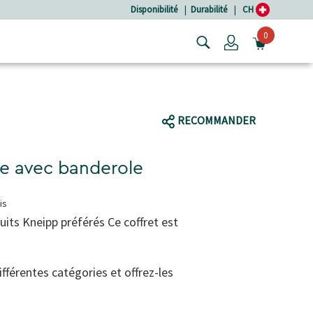
Disponibilité
|
Durabilité
|
CH
0
Login
OUVRIR
RECOMMANDER
de avec banderole
is
uits Kneipp préférés Ce coffret est
ifférentes catégories et offrez-les