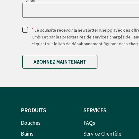
Email
*
Je souhaite recevoir la newsletter Kneipp avec des offre
GmbH et par les prestataires de services chargés de l'env
cliquant sur le lien de désabonnement figurant dans chaq
ABONNEZ MAINTENANT
PRODUITS
SERVICES
Douches
FAQs
Bains
Service Clientèle