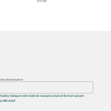
0.0
(0)
4.2
(14
Jour de naissance
Veuillez indiquer votre date de naissance dans le format suivant :
'JJ.MM.AAAA'