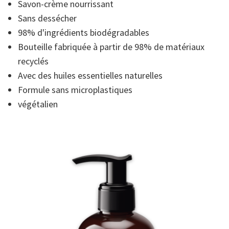
5,
Savon-crème nourrissant
valeur
Sans dessécher
de
la
98% d'ingrédients biodégradables
note
moyenne.
Bouteille fabriquée à partir de 98% de matériaux
Read
9
recyclés
Reviews.
Avec des huiles essentielles naturelles
Lien
sur
Formule sans microplastiques
la
même
végétalien
page.