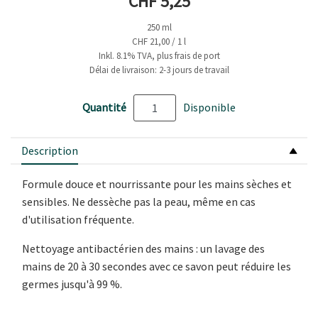
Prix actuel
CHF 5,25
250 ml
CHF 21,00 / 1 l
Inkl. 8.1% TVA, plus frais de port
Délai de livraison: 2-3 jours de travail
Quantité
Disponible
Description
Formule douce et nourrissante pour les mains sèches et
sensibles. Ne dessèche pas la peau, même en cas
d'utilisation fréquente.
Nettoyage antibactérien des mains : un lavage des
mains de 20 à 30 secondes avec ce savon peut réduire les
germes jusqu'à 99 %.