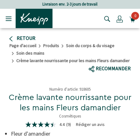
Passer au contenu principal
Passer au contenu du pied de page
e travail
Frais de port à partir de CHF 8
0
Login
RETOUR
Page d'accueil
Produits
Soin du corps & du visage
Soin des mains
Crème lavante nourrissante pour les mains Fleurs damandier
RECOMMANDER
Numéro d'article:
918605
Crème lavante nourrissante pour
les mains Fleurs damandier
Cosmétiques
5 de 5 étoiles
4.4
(9)
Rédiger un avis
4.4
étoiles
Fleur d'amandier
sur