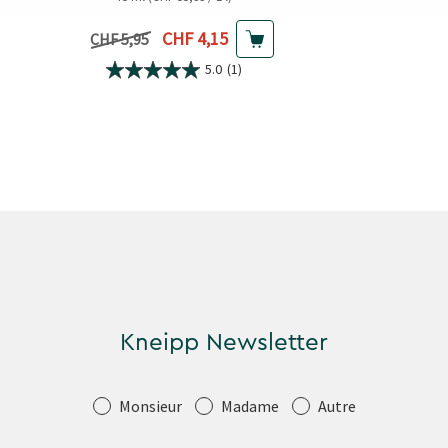
Prix actuel
CHF 4,15
Prix précédent
CHF 5,95
5.0
(1)
Kneipp Newsletter
Salutation
Monsieur
Madame
Autre