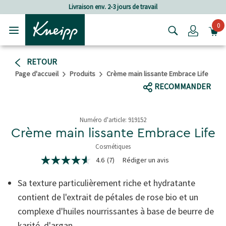
Passer au contenu principal
Passer au contenu du pied de page
Livraison env. 2-3 jours de travail
0
Login
RETOUR
Page d'accueil
Produits
Crème main lissante Embrace Life
RECOMMANDER
Numéro d'article:
919152
Crème main lissante Embrace Life
Cosmétiques
3.6 de 5 étoiles
4.6
(7)
Rédiger un avis
4.6
étoiles
sur
Sa texture particulièrement riche et hydratante
5,
valeur
contient de l'extrait de pétales de rose bio et un
de
complexe d'huiles nourrissantes à base de beurre de
la
note
karité, d'argan