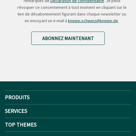
remarques de
Déclaration de confidentialité
. Je peux
révoquer ce consentement à tout moment en cliquant sur le
lien de désabonnement figurant dans chaque newsletter ou
en envoyant un e-mail à
kneipp.schweiz@kneipp.de
.
ABONNEZ MAINTENANT
PRODUITS
SERVICES
TOP THEMES