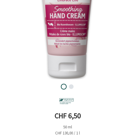
Prix actuel
CHF 6,50
50 ml
CHF 130,00 / 1 l