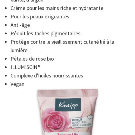
moyenne.
Read
Crème pour les mains riche et hydratante
7
Reviews.
Pour les peaux exigeantes
Lien
Anti-âge
sur
la
Réduit les taches pigmentaires
même
page.
Protège contre le vieillissement cutané lié à la
lumière
Pétales de rose bio
ILLUMISCIN®
Complexe d'huiles nourrissantes
Vegan