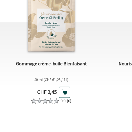
Gommage crème-huile Bienfaisant
Nouris
40 ml (CHF 61,25 / 1 l)
Prix actuel
CHF 2,45
0.0
(0)