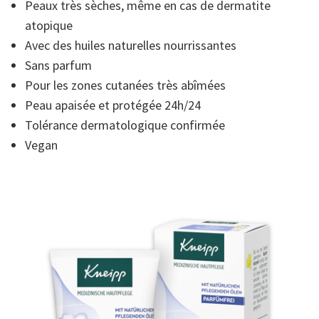
5,
Peaux très sèches, même en cas de dermatite
valeur
atopique
de
la
Avec des huiles naturelles nourrissantes
note
moyenne.
Sans parfum
Read
4
Pour les zones cutanées très abîmées
Reviews.
Peau apaisée et protégée 24h/24
Lien
sur
Tolérance dermatologique confirmée
la
même
Vegan
page.