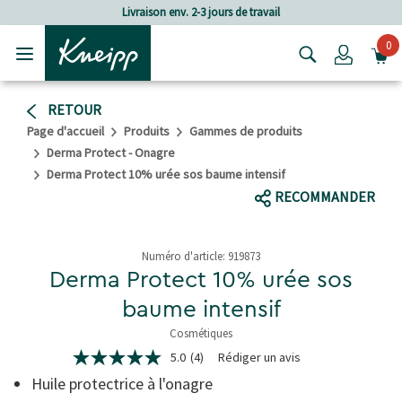
Passer au contenu principal
Passer au contenu du pied de page
Livraison env. 2-3 jours de travail
0
Login
RETOUR
Page d'accueil
Produits
Gammes de produits
Derma Protect - Onagre
Derma Protect 10% urée sos baume intensif
RECOMMANDER
Numéro d'article:
919873
Derma Protect 10% urée sos
baume intensif
Cosmétiques
4.6 de 5 étoiles
5.0
(4)
Rédiger un avis
5.0
étoiles
Huile protectrice à l'onagre
sur