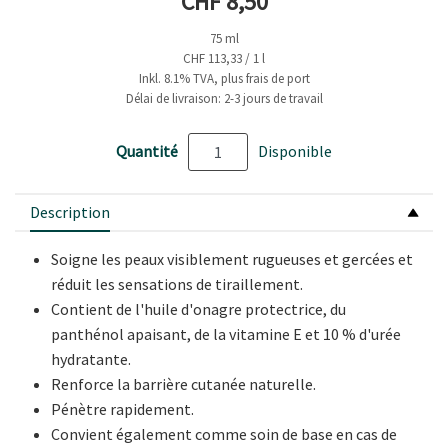
Prix actuel
CHF 8,50
75 ml
CHF 113,33 / 1 l
Inkl. 8.1% TVA, plus frais de port
Délai de livraison: 2-3 jours de travail
Quantité
Disponible
Description
Soigne les peaux visiblement rugueuses et gercées et
réduit les sensations de tiraillement.
Contient de l'huile d'onagre protectrice, du
panthénol apaisant, de la vitamine E et 10 % d'urée
hydratante.
Renforce la barrière cutanée naturelle.
Pénètre rapidement.
Convient également comme soin de base en cas de