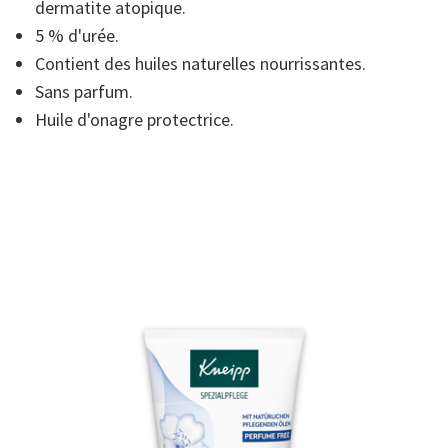
5,
dermatite atopique.
valeur
5 % d'urée.
de
la
Contient des huiles naturelles nourrissantes.
note
moyenne.
Sans parfum.
Read
5
Huile d'onagre protectrice.
Reviews.
Lien
sur
la
même
page.