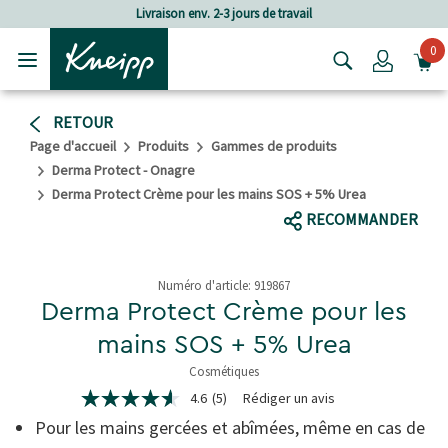
Passer au contenu principal
Passer au contenu du pied de page
Livraison env. 2-3 jours de travail
F
0
Login
RETOUR
Page d'accueil
Produits
Gammes de produits
Derma Protect - Onagre
Derma Protect Crème pour les mains SOS + 5% Urea
RECOMMANDER
Numéro d'article:
919867
Derma Protect Crème pour les
mains SOS + 5% Urea
Cosmétiques
4.9 de 5 étoiles
4.6
(5)
Rédiger un avis
4.6
étoiles
Pour les mains gercées et abîmées, même en cas de
sur