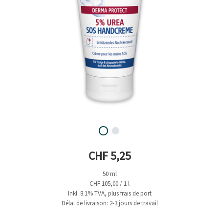
Prix actuel
CHF 5,25
50 ml
CHF 105,00 / 1 l
Inkl. 8.1% TVA, plus frais de port
Délai de livraison: 2-3 jours de travail