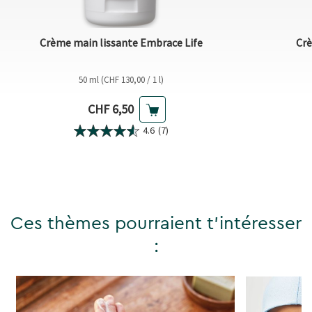
Crème main lissante Embrace Life
Crè
50 ml (CHF 130,00 / 1 l)
Prix actuel
CHF 6,50
4.6
(7)
Ces thèmes pourraient t'intéresser
: