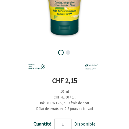
Prix actuel
CHF 2,15
50 ml
CHF 43,00 / 1 l
Inkl. 8.1% TVA, plus frais de port
Délai de livraison: 2-3 jours de travail
Quantité
Disponible