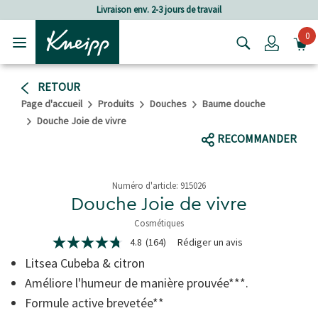
Passer au contenu principal
Passer au contenu du pied de page
Livraison env. 2-3 jours de travail
0
Login
RETOUR
Page d'accueil
Produits
Douches
Baume douche
Douche Joie de vivre
RECOMMANDER
Numéro d'article:
915026
Douche Joie de vivre
Cosmétiques
5 de 5 étoiles
4.8
(164)
Rédiger un avis
4.8
étoiles
Litsea Cubeba & citron
sur
5,
Améliore l'humeur de manière prouvée***.
valeur
Formule active brevetée**
de
la