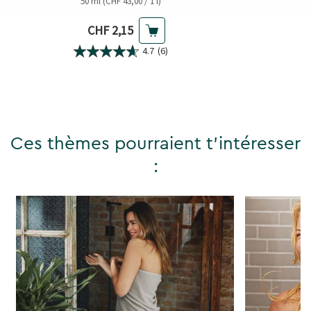
50 ml (CHF 43,00 / 1 l)
Prix actuel
CHF 2,15
4.7
(6)
Ces thèmes pourraient t'intéresser
: