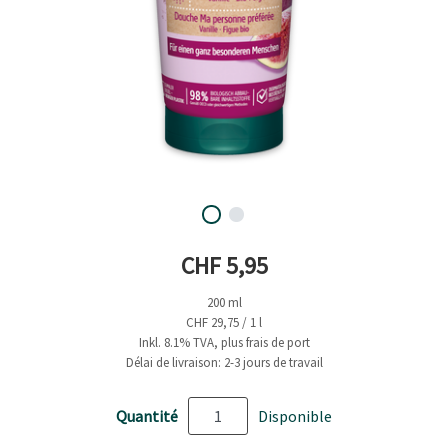
Prix actuel
CHF 5,95
200 ml
CHF 29,75 / 1 l
Inkl. 8.1% TVA, plus frais de port
Délai de livraison: 2-3 jours de travail
Quantité
Disponible