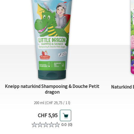
Kneipp naturkind Shampooing & Douche Petit
Naturkind 
dragon
200 ml (CHF 29,75 / 1 l)
Prix actuel
CHF 5,95
0.0
(0)