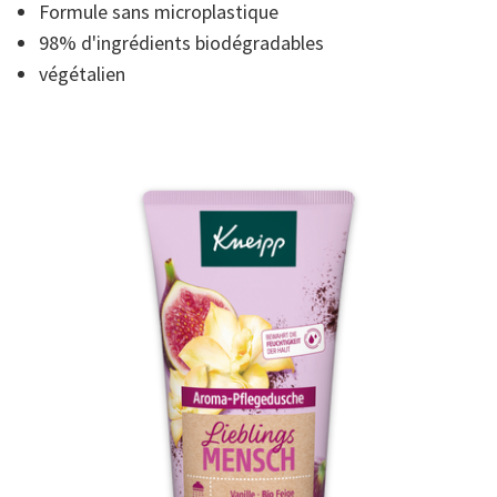
moyenne.
Formule sans microplastique
Read
3
98% d'ingrédients biodégradables
Reviews.
végétalien
Lien
sur
la
même
page.