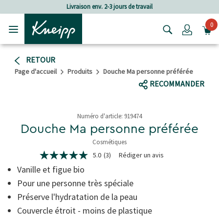
Passer au contenu principal
Passer au contenu du pied de page
son env. 2-3 jours de travail
Frais de por
0
Login
RETOUR
Page d'accueil
Produits
Douche Ma personne préférée
RECOMMANDER
Numéro d'article:
919474
Douche Ma personne préférée
Cosmétiques
4.3 de 5 étoiles
5.0
(3)
Rédiger un avis
5.0
étoiles
Vanille et figue bio
sur
5,
Pour une personne très spéciale
valeur
Préserve l'hydratation de la peau
de
la
Couvercle étroit - moins de plastique
note