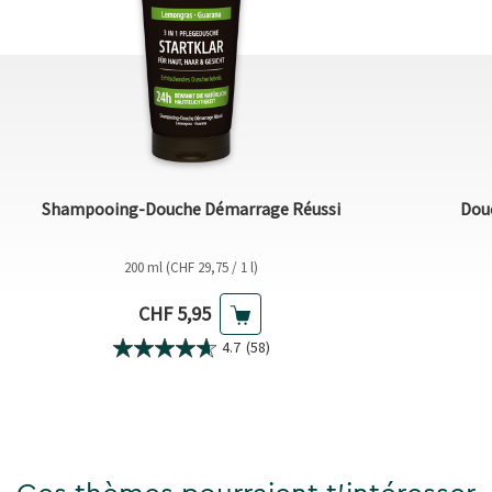
Shampooing-Douche Démarrage Réussi
Douc
200 ml (CHF 29,75 / 1 l)
Prix actuel
CHF 5,95
4.7
(58)