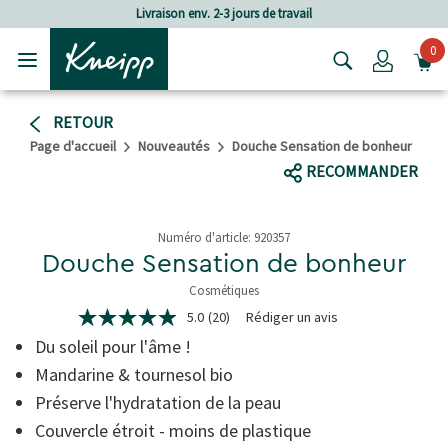
Passer au contenu principal
Passer au contenu du pied de page
Livraison env. 2-3 jours de travail
Frai
0
Login
RETOUR
Page d'accueil
Nouveautés
Douche Sensation de bonheur
RECOMMANDER
Numéro d'article:
920357
Douche Sensation de bonheur
Cosmétiques
5 de 5 étoiles
5.0
(20)
Rédiger un avis
5.0
étoiles
Du soleil pour l'âme !
sur
5,
Mandarine & tournesol bio
valeur
Préserve l'hydratation de la peau
de
la
Couvercle étroit - moins de plastique
note