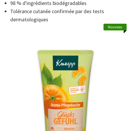
moyenne.
98 % d'ingrédients biodégradables
Read
20
Tolérance cutanée confirmée par des tests
Reviews.
dermatologiques
Lien
sur
Nouveau
la
même
page.