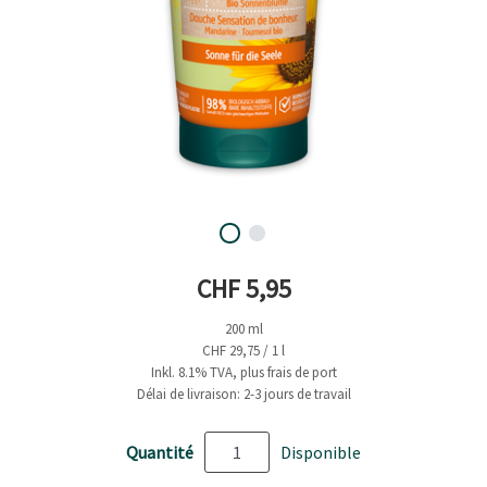
Prix actuel
CHF 5,95
200 ml
CHF 29,75 / 1 l
Inkl. 8.1% TVA, plus frais de port
Délai de livraison: 2-3 jours de travail
Quantité
Disponible