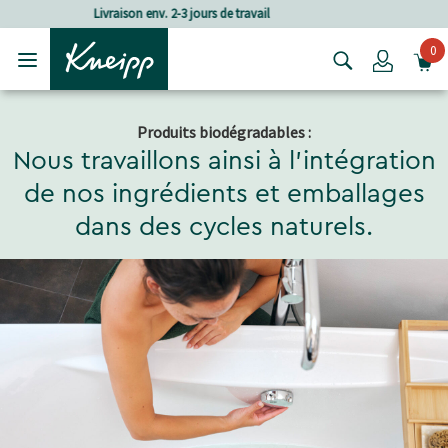
Passer au contenu principal
Passer au contenu du pied de page
Frais de port à partir de CHF 80.‒
0
Login
Produits biodégradables :
Nous travaillons ainsi à l'intégration
de nos ingrédients et emballages
dans des cycles naturels.