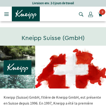
Passer au contenu principal
Passer au contenu du pied de page
Livraison env. 2-3 jours de travail
0
Login
Kneipp Suisse (GmbH)
Kneipp (Suisse) GmbH, filière de Kneipp GmbH, est présente
en Suisse depuis 1996. En 1997, Kneipp a été la première