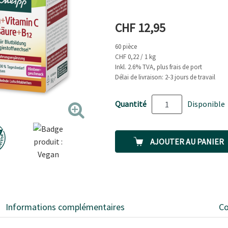
13
Reviews.
Lien
Prix actuel
CHF 12,95
sur
la
même
60 pièce
page.
CHF 0,22 / 1 kg
Inkl. 2.6% TVA, plus frais de port
Délai de livraison: 2-3 jours de travail
Quantité
Disponible
AJOUTER AU PANIER
Informations complémentaires
Co