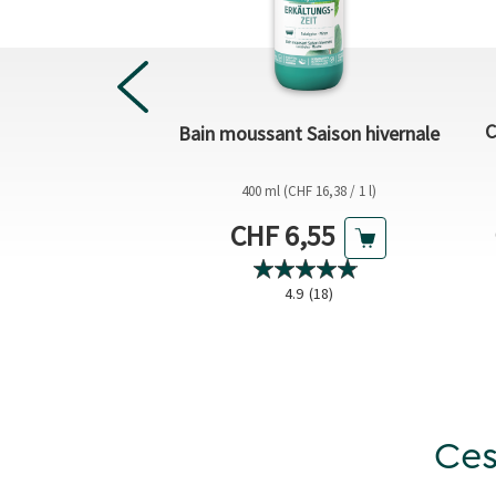
ntials Comprimés
C
Bain moussant Saison hivernale
rvescents
nt alimentaire
400 ml (CHF 16,38 / 1 l)
vescents (CHF 0,46 / 1 pc)
Prix actuel
actuel
CHF 6,55
6,95
0.0
(0)
4.9
(18)
Ces