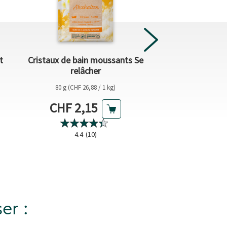
t
Cristaux de bain moussants Se
Magnésium + B-Vi
relâcher
E
80 g (CHF 26,88 / 1 kg)
Supplément al
20 comprimés eff
Prix actuel
Prix 
CHF 2,15
CHF 
Prix précédent
CHF 6,25
5.0
(1
4.4
(10)
er :