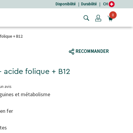
Disponibilité
|
Durabilité
|
CH
0
Login
OUVRIR
folique + B12
RECOMMANDER
+ acide folique + B12
un avis
nguines et métabolisme
en fer
ntes