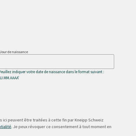
Jour de naissance
Veuillez indiquer votre date de naissance dans le format suivant :
'JJ.MM.AAAA'
 ici peuvent être traitées à cette fin par Kneipp Schweiz
tialité
. Je peux révoquer ce consentement à tout moment en