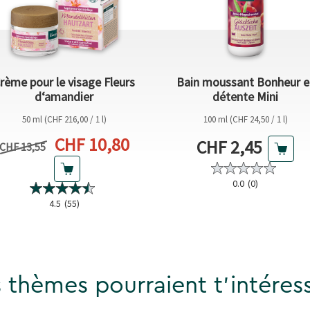
rème pour le visage Fleurs
Bain moussant Bonheur e
d‘amandier
détente Mini
50 ml (CHF 216,00 / 1 l)
100 ml (CHF 24,50 / 1 l)
Prix actuel
CHF 10,80
Prix actuel
CHF 2,45
Prix précédent
CHF 13,55
0.0
(0)
4.5
(55)
 thèmes pourraient t'intéress