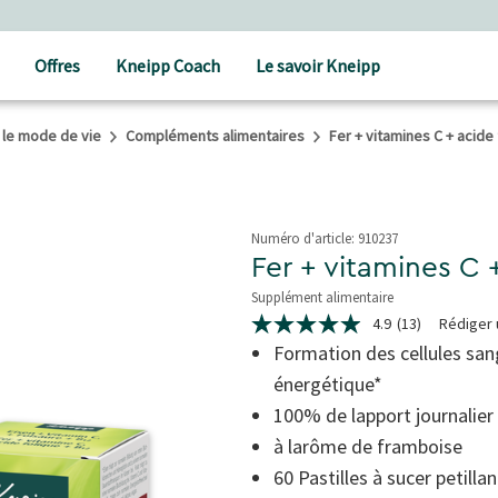
Offres
Kneipp Coach
Le savoir Kneipp
 le mode de vie
Compléments alimentaires
Fer + vitamines C + acide 
Numéro d'article:
910237
Fer + vitamines C 
Supplément alimentaire
4.1 de 5 étoiles
4.9
(13)
Rédiger 
4.9
étoiles
Formation des cellules sa
sur
énergétique*
5,
valeur
100% de lapport journalier 
de
la
à larôme de framboise
note
moyenne.
60 Pastilles à sucer petilla
Read