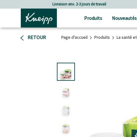
Passer au contenu principal
Passer au contenu du pied de page
Frais de port à partir de CHF 80.‒
Produits
Nouveautés
RETOUR
Page d'accueil
Produits
La santé et