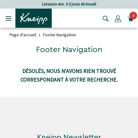
Passer au contenu principal
Passer au contenu du pied de page
Livraison env. 2-3 jours de travail
0
Login
Page d'accueil
Footer Navigation
Footer Navigation
DÉSOLÉS, NOUS N'AVONS RIEN TROUVÉ
CORRESPONDANT À VOTRE RECHERCHE.
Kneipp Newsletter