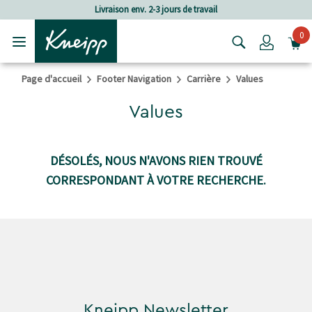
Passer au contenu principal
Passer au contenu du pied de page
Livraison env. 2-3 jours de travail
0
Login
Page d'accueil
Footer Navigation
Carrière
Values
Values
DÉSOLÉS, NOUS N'AVONS RIEN TROUVÉ
CORRESPONDANT À VOTRE RECHERCHE.
Kneipp Newsletter