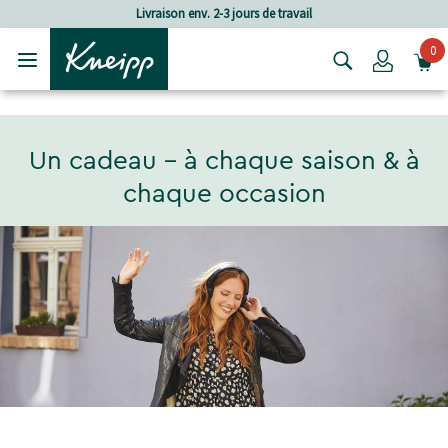
Passer au contenu principal
Passer au contenu du pied de page
Livraison env. 2-3 jours de travail
0
Login
Un cadeau - à chaque saison & à
chaque occasion