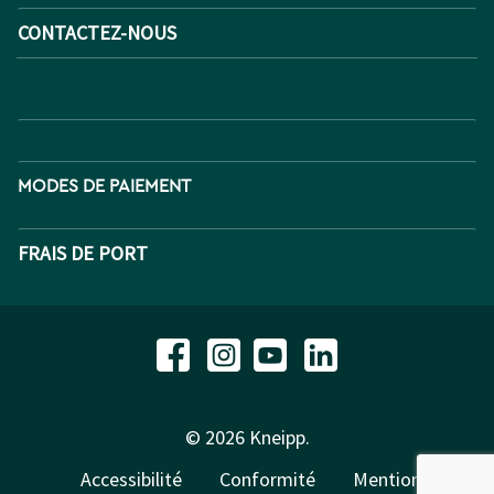
CONTACTEZ-NOUS
MODES DE PAIEMENT
FRAIS DE PORT
© 2026 Kneipp.
Accessibilité
Conformité
Mentions