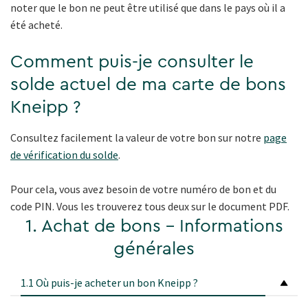
noter que le bon ne peut être utilisé que dans le pays où il a
été acheté.
Comment puis-je consulter le
solde actuel de ma carte de bons
Kneipp ?
Consultez facilement la valeur de votre bon sur notre
page
de vérification du solde
.
Pour cela, vous avez besoin de votre numéro de bon et du
code PIN. Vous les trouverez tous deux sur le document PDF.
1. Achat de bons – Informations
générales
1.1 Où puis-je acheter un bon Kneipp ?