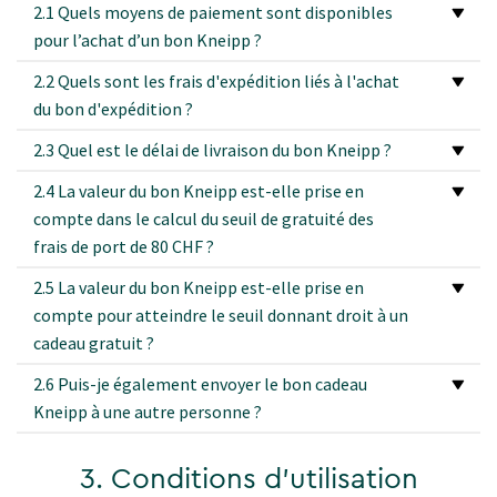
2.1 Quels moyens de paiement sont disponibles
pour l’achat d’un bon Kneipp ?
2.2 Quels sont les frais d'expédition liés à l'achat
du bon d'expédition ?
2.3 Quel est le délai de livraison du bon Kneipp ?
2.4 La valeur du bon Kneipp est-elle prise en
compte dans le calcul du seuil de gratuité des
frais de port de 80 CHF ?
2.5 La valeur du bon Kneipp est-elle prise en
compte pour atteindre le seuil donnant droit à un
cadeau gratuit ?
2.6 Puis-je également envoyer le bon cadeau
Kneipp à une autre personne ?
3. Conditions d'utilisation