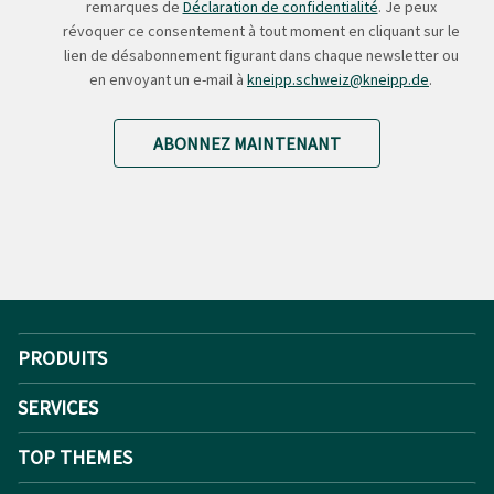
remarques de
Déclaration de confidentialité
. Je peux
révoquer ce consentement à tout moment en cliquant sur le
lien de désabonnement figurant dans chaque newsletter ou
en envoyant un e-mail à
kneipp.schweiz@kneipp.de
.
ABONNEZ MAINTENANT
PRODUITS
SERVICES
TOP THEMES