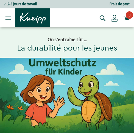
Passer au contenu principal
Passer au contenu du pied de page
Frais de port à partir de CHF 80.‒
0
Login
On s'entraîne tôt ...
La durabilité pour les jeunes