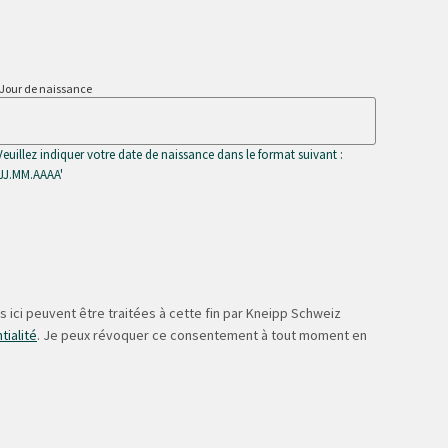
Jour de naissance
Veuillez indiquer votre date de naissance dans le format suivant :
'JJ.MM.AAAA'
 ici peuvent être traitées à cette fin par Kneipp Schweiz
tialité
. Je peux révoquer ce consentement à tout moment en