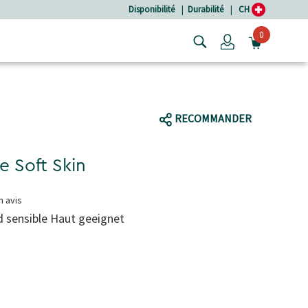
Disponibilité
|
Durabilité
|
CH
0
Login
OUVRIR
RECOMMANDER
e Soft Skin
n avis
d sensible Haut geeignet
el