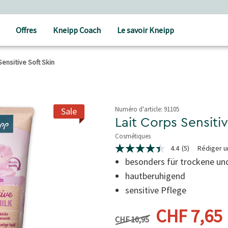
Frais de port à partir de CHF 80.‒
Offres
Kneipp Coach
Le savoir Kneipp
Sensitive Soft Skin
Numéro d'article:
91105
Sale
Lait Corps Sensitiv
Cosmétiques
4.7 de 5 étoiles
4.4
(5)
Rédiger u
4.4
étoiles
besonders für trockene un
sur
hautberuhigend
5,
valeur
sensitive Pflege
de
la
Prix précédent
note
Prix actu
CHF 7,65
moyenne.
CHF 10,95
Read