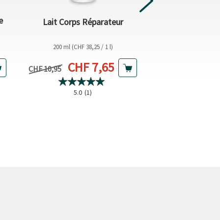
e
Le lait corps
Lait Corps Réparateur
Embrace 
200 ml (CHF 38,25 / 1 l)
200 ml (CHF 41,
Prix actuel
Prix
CHF 7,65
CHF 
Prix précédent
Prix précédent
CHF 10,95
CHF 11,95
5.0
(1)
5.0
(3