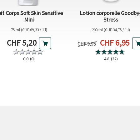
it Corps Soft Skin Sensitive
Lotion corporelle Goodby
Mini
Stress
75 ml (CHF 69,33 / 1 l)
200 ml (CHF 34,75 / 1 l)
Prix actuel
Prix actuel
CHF 5,20
CHF 6,95
Prix précédent
CHF 9,95
0.0
(0)
4.8
(32)