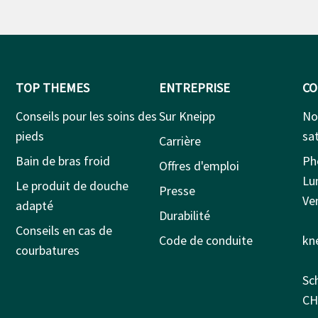
TOP THEMES
ENTREPRISE
CO
Conseils pour les soins des
Sur Kneipp
No
pieds
sat
Carrière
Bain de bras froid
Ph
Offres d'emploi
Lu
Le produit de douche
Presse
Ven
adapté
Durabilité
Conseils en cas de
Code de conduite
kn
courbatures
Sc
CH