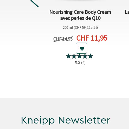
Nourishing Care Body Cream
La
r de douche
avec perles de Q10
(CHF 7,55 / 1 l)
200 ml (CHF 59,75 / 1 l)
Prix actuel
CHF 11,95
actuel
7,55
Prix précédent
CHF 14,95
0.0
(0)
5.0
(4)
Kneipp Newsletter