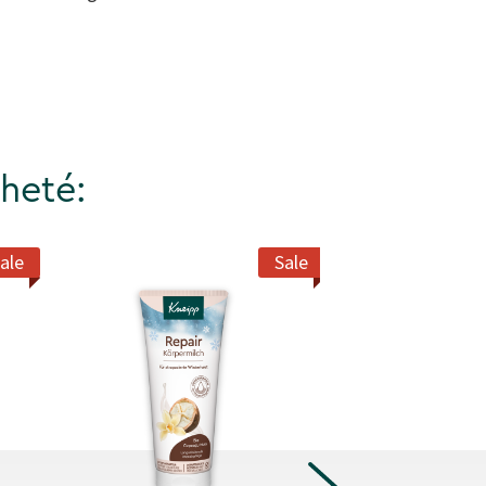
heté:
ale
Sale