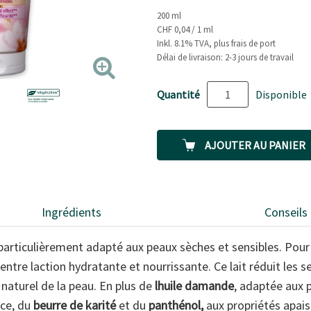
5
200 ml
Reviews.
Lien
CHF 0,04 / 1 ml
sur
Inkl. 8.1% TVA, plus frais de port
la
Délai de livraison: 2-3 jours de travail
même
page.
Quantité
Disponible
AJOUTER AU PANIER
Ingrédients
Conseils
 particulièrement adapté aux peaux sèches et sensibles. Pour 
entre laction hydratante et nourrissante. Ce lait réduit les s
e naturel de la peau. En plus de
lhuile damande
, adaptée aux 
ice, du
beurre de karité
et du
panthénol,
aux propriétés apais