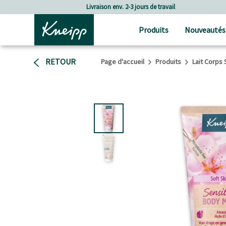
Passer au contenu principal
Passer au contenu du pied de page
Livraison env. 2-3 jours de travail
Produits
Nouveautés
RETOUR
Page d'accueil
Produits
Lait Corps 