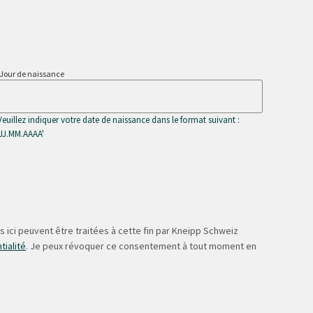
Jour de naissance
Veuillez indiquer votre date de naissance dans le format suivant :
'JJ.MM.AAAA'
 ici peuvent être traitées à cette fin par Kneipp Schweiz
tialité
. Je peux révoquer ce consentement à tout moment en