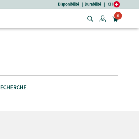
Disponibilité
|
Durabilité
|
CH
0
Login
OUVRIR
RECHERCHE.