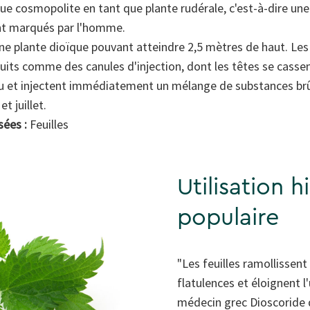
e cosmopolite en tant que plante rudérale, c'est-à-dire une
nt marqués par l'homme.
une plante dioïque pouvant atteindre 2,5 mètres de haut. Les p
ruits comme des canules d'injection, dont les têtes se cass
au et injectent immédiatement un mélange de substances brû
et juillet.
sées :
Feuilles
Utilisation h
populaire
"Les feuilles ramollissent
flatulences et éloignent l'u
médecin grec Dioscoride d