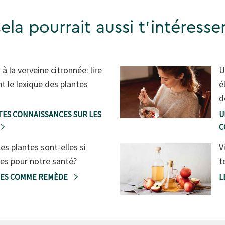
ela pourrait aussi t'intéresser
 à la verveine citronnée: lire
U
t le lexique des plantes
é
d
TES CONNAISSANCES SUR LES
U
C
es plantes sont-elles si
V
es pour notre santé?
t
TES COMME REMÈDE
L