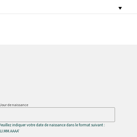
Jour de naissance
Veuillez indiquer votre date de naissance dans le format suivant :
'JJ.MM.AAAA'