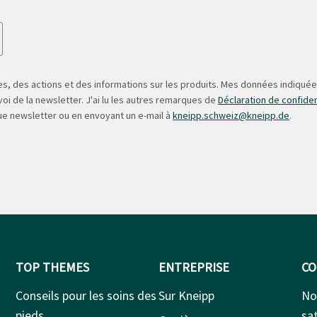
s, des actions et des informations sur les produits. Mes données indiquées
oi de la newsletter. J'ai lu les autres remarques de
Déclaration de confiden
ue newsletter ou en envoyant un e-mail à
kneipp.schweiz@kneipp.de
.
TOP THEMES
ENTREPRISE
CO
Conseils pour les soins des
Sur Kneipp
No
pieds
sat