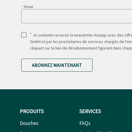
Email
*
Je souhaite recevoir la newsletter Kneipp avec des offre
GmbH et par les prestataires de services chargés de l'env
cliquant sur le lien de désabonnement figurant dans chaq
ABONNEZ MAINTENANT
PRODUITS
SERVICES
Douches
FAQs