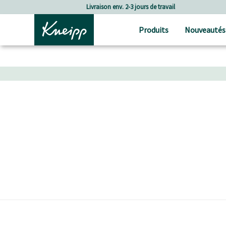
Passer au contenu principal
Passer au contenu du pied de page
Livraison env. 2-3 jours de travail
Produits
Nouveautés