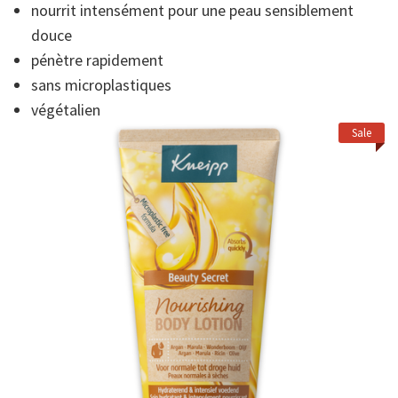
nourrit intensément pour une peau sensiblement
de
la
douce
note
moyenne.
pénètre rapidement
Read
7
sans microplastiques
Reviews.
végétalien
Lien
sur
Sale
la
même
page.