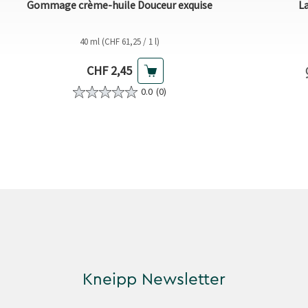
Gommage crème-huile Douceur exquise
La
40 ml (CHF 61,25 / 1 l)
Prix actuel
CHF 2,45
0.0
(0)
Kneipp Newsletter