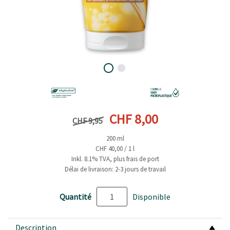
Prix précédent
Prix actuel
CHF 8,00
CHF 9,95
200 ml
CHF 40,00 / 1 l
Inkl. 8.1% TVA, plus frais de port
Délai de livraison: 2-3 jours de travail
Quantité
Disponible
Description