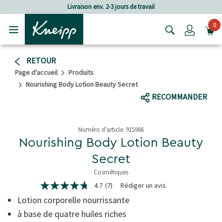
Passer au contenu principal
Passer au contenu du pied de page
Livraison env. 2-3 jours de travail
0
Login
RETOUR
Page d'accueil
Produits
Nourishing Body Lotion Beauty Secret
RECOMMANDER
Numéro d'article:
915986
Nourishing Body Lotion Beauty
Secret
Cosmétiques
5 de 5 étoiles
4.7
(7)
Rédiger un avis
4.7
étoiles
Lotion corporelle nourrissante
sur
5,
à base de quatre huiles riches
valeur