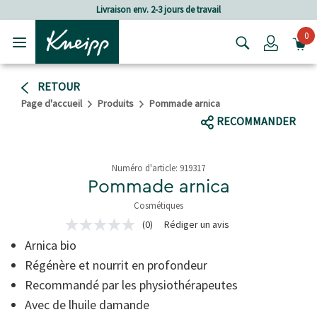
Passer au contenu principal
Passer au contenu du pied de page
Livraison env. 2-3 jours de travail
0
Login
RETOUR
Page d'accueil
Produits
Pommade arnica
RECOMMANDER
Numéro d'article:
919317
Pommade arnica
Cosmétiques
3.9 de 5 étoiles
(0)
Rédiger un avis
Aucune
valeur
Arnica bio
de
notation
Régénère et nourrit en profondeur
Lien
Recommandé par les physiothérapeutes
sur
la
Avec de lhuile damande
même