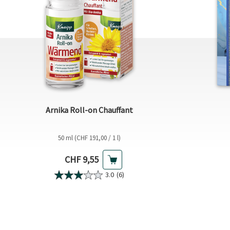
Arnika Roll-on Chauffant
50 ml (CHF 191,00 / 1 l)
Prix actuel
CHF 9,55
3.0
(6)