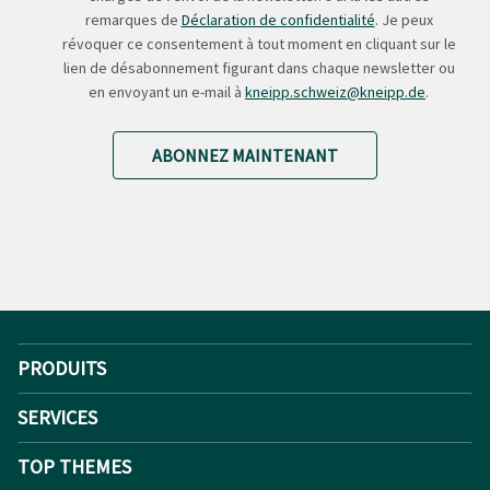
remarques de
Déclaration de confidentialité
. Je peux
révoquer ce consentement à tout moment en cliquant sur le
lien de désabonnement figurant dans chaque newsletter ou
en envoyant un e-mail à
kneipp.schweiz@kneipp.de
.
ABONNEZ MAINTENANT
PRODUITS
SERVICES
TOP THEMES