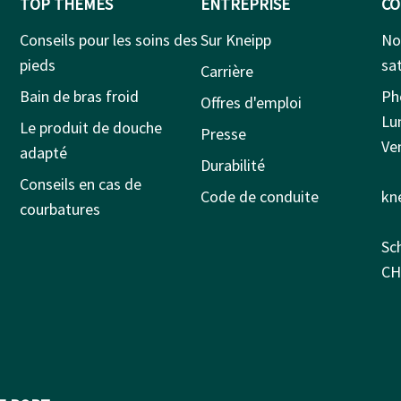
TOP THEMES
ENTREPRISE
CO
Conseils pour les soins des
Sur Kneipp
No
pieds
sat
Carrière
Bain de bras froid
Ph
Offres d'emploi
Lu
Le produit de douche
Presse
Ven
adapté
Durabilité
Conseils en cas de
Code de conduite
kn
courbatures
Sc
CH