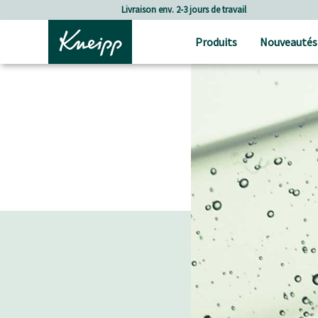
Passer au contenu principal
Passer au contenu du pied de page
Livraison env. 2-3 jours de travail
Produits
Nouveautés