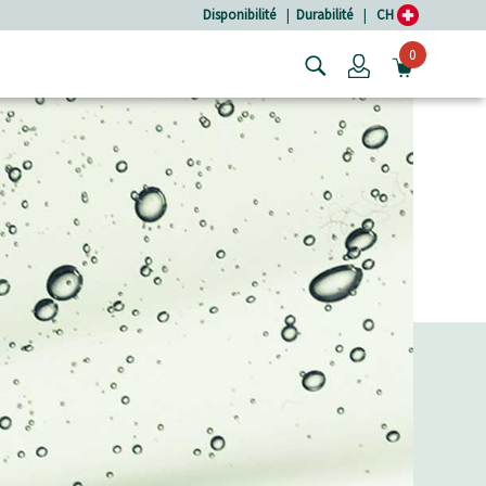
Disponibilité
|
Durabilité
|
CH
0
Login
OUVRIR