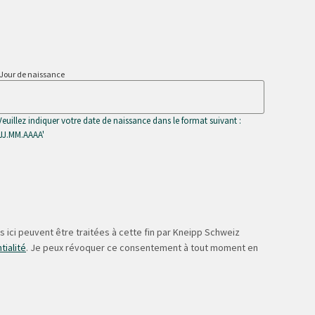
Jour de naissance
Veuillez indiquer votre date de naissance dans le format suivant :
'JJ.MM.AAAA'
 ici peuvent être traitées à cette fin par Kneipp Schweiz
tialité
. Je peux révoquer ce consentement à tout moment en