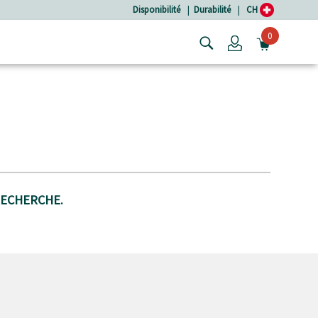
Disponibilité
|
Durabilité
|
CH
0
Login
OUVRIR
RECHERCHE.