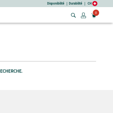
Disponibilité
|
Durabilité
|
CH
0
Login
OUVRIR
RECHERCHE.