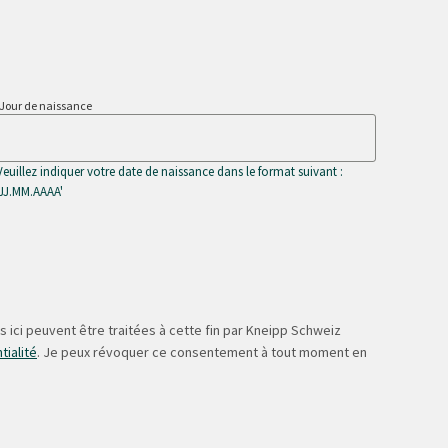
Jour de naissance
Veuillez indiquer votre date de naissance dans le format suivant :
'JJ.MM.AAAA'
 ici peuvent être traitées à cette fin par Kneipp Schweiz
tialité
. Je peux révoquer ce consentement à tout moment en