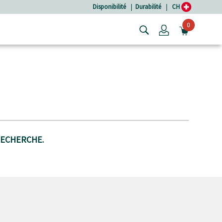
Disponibilité
|
Durabilité
|
CH
0
Login
OUVRIR
RECHERCHE.