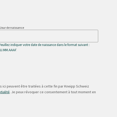
Jour de naissance
Veuillez indiquer votre date de naissance dans le format suivant :
'JJ.MM.AAAA'
 ici peuvent être traitées à cette fin par Kneipp Schweiz
tialité
. Je peux révoquer ce consentement à tout moment en