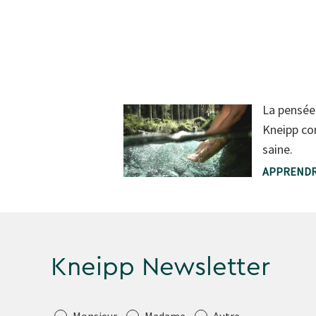
La pensée
Kneipp co
saine.
APPRENDR
Kneipp Newsletter
Salutation