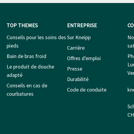
TOP THEMES
ENTREPRISE
CO
Conseils pour les soins des
Sur Kneipp
No
pieds
sat
Carrière
Bain de bras froid
Ph
Offres d'emploi
Lu
Le produit de douche
Presse
Ven
adapté
Durabilité
Conseils en cas de
Code de conduite
kn
courbatures
Sc
CH