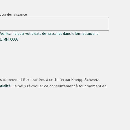
Jour de naissance
Veuillez indiquer votre date de naissance dans le format suivant :
'JJ.MM.AAAA'
 ici peuvent être traitées à cette fin par Kneipp Schweiz
tialité
. Je peux révoquer ce consentement à tout moment en