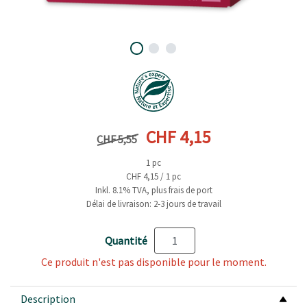
Prix précédent
Prix actuel
CHF 4,15
CHF 5,55
1 pc
CHF 4,15 / 1 pc
Inkl. 8.1% TVA, plus frais de port
Délai de livraison: 2-3 jours de travail
Quantité
Ce produit n'est pas disponible pour le moment.
Description