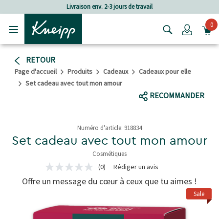
Passer au contenu principal
Passer au contenu du pied de page
Livraison env. 2-3 jours de travail
F
0
Login
RETOUR
Page d'accueil
Produits
Cadeaux
Cadeaux pour elle
Set cadeau avec tout mon amour
RECOMMANDER
Numéro d'article:
918834
Set cadeau avec tout mon amour
Cosmétiques
3.2 de 5 étoiles
(0)
Rédiger un avis
Aucune
valeur
Offre un message du cœur à ceux que tu aimes !
de
notation
Sale
Lien
sur
la