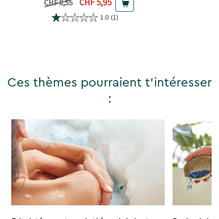
Prix actuel
CHF 5,95
Prix précédent
CHF 8,55
1.0
(1)
Ces thèmes pourraient t'intéresser
: