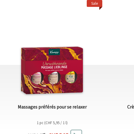
Sale
Massages préférés pour se relaxer
Crè
1 pc (CHF 5,95 / 1 l)