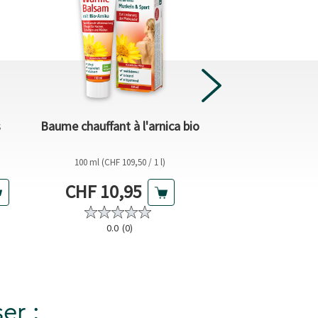
Fer + vitamine
s
Baume chauffant à l'arnica bio
folique 
100 ml (CHF 109,50 / 1 l)
Supplément al
60 pièce (CHF 0,
Prix actuel
Prix actu
CHF 10,95
CHF 12,
4.9
(13
0.0
(0)
er :