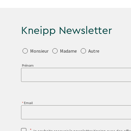
Kneipp Newsletter
Salutation
Monsieur
Madame
Autre
Prénom
Email
*
Je souhaite recevoir la newsletter Kneipp avec des offre