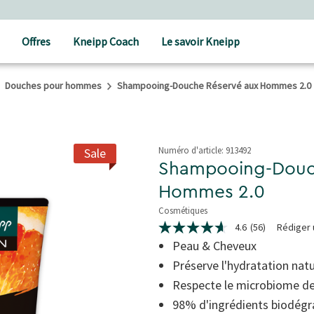
Offres
Kneipp Coach
Le savoir Kneipp
Douches pour hommes
Shampooing-Douche Réservé aux Hommes 2.0
Numéro d'article:
913492
Sale
Shampooing-Douc
Hommes 2.0
Cosmétiques
4.7 de 5 étoiles
4.6
(56)
Rédiger 
4.6
étoiles
Peau & Cheveux
sur
Préserve l'hydratation nat
5,
valeur
Respecte le microbiome de
de
la
98% d'ingrédients biodégr
note