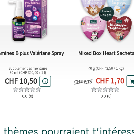
amines B plus Valériane Spray
Mixed Box Heart Sachet
Supplément alimentaire
40 g (CHF 42,50 / 1 kg)
30 ml (CHF 350,00 / 1 l)
Prix actuel
Prix actuel
CHF 1,70
CHF 10,50
Prix précédent
CHF 2,15
0.0
(0)
0.0
(0)
 thèmes pourraient t'intéress