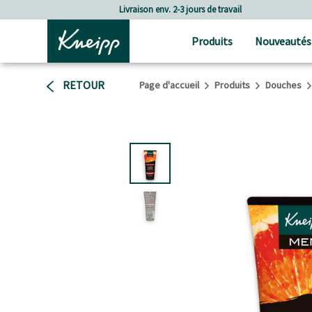
Passer au contenu principal
Passer au contenu du pied de page
l
Frais de port à partir de CHF 80.‒
Produits
Nouveautés
RETOUR
Page d'accueil
Produits
Douches