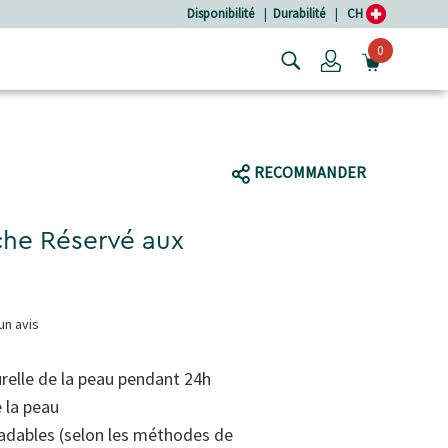
Disponibilité
|
Durabilité
|
CH
0
Login
OUVRIR
RECOMMANDER
he Réservé aux
un avis
urelle de la peau pendant 24h
 la peau
adables (selon les méthodes de