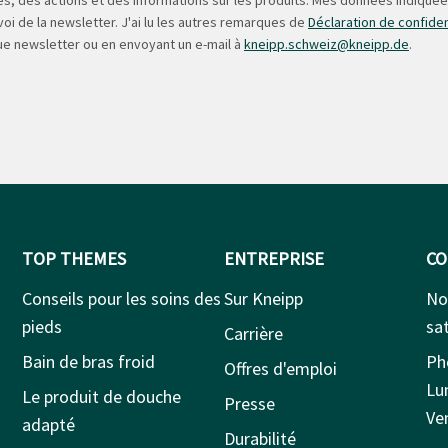
oi de la newsletter. J'ai lu les autres remarques de
Déclaration de confiden
ue newsletter ou en envoyant un e-mail à
kneipp.schweiz@kneipp.de
.
TOP THEMES
ENTREPRISE
CO
Conseils pour les soins des
Sur Kneipp
No
pieds
sat
Carrière
Bain de bras froid
Ph
Offres d'emploi
Lu
Le produit de douche
Presse
Ven
adapté
Durabilité