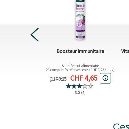
B plus Valériane
Boosteur immunitaire
Vit
nt alimentaire
Supplément alimentaire
(CHF 0,21 / 1 pc)
20 comprimés effervescents (CHF 0,23 / 1 kg)
actuel
Prix actuel
8,55
CHF 4,65
Prix précédent
CHF 6,25
0.0
(0)
3.0
(2)
Ces