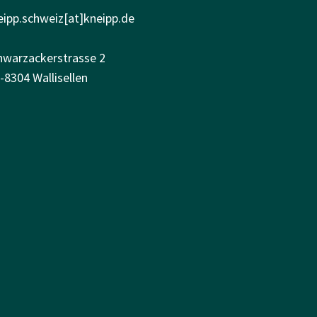
eipp.schweiz[at]kneipp.de
hwarzackerstrasse 2
-8304 Wallisellen