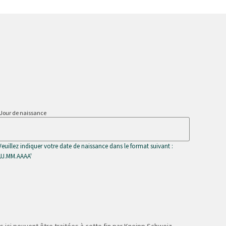
Jour de naissance
Veuillez indiquer votre date de naissance dans le format suivant :
'JJ.MM.AAAA'
 ici peuvent être traitées à cette fin par Kneipp Schweiz