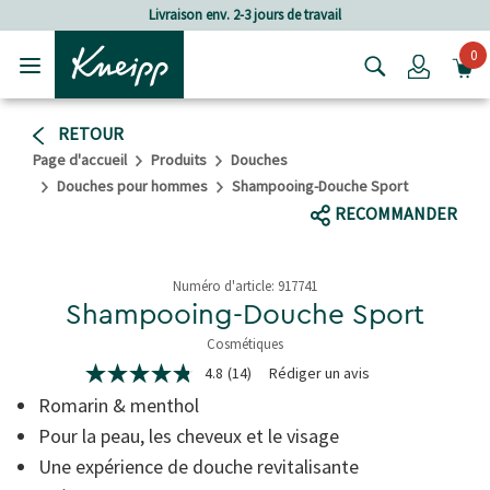
Passer au contenu principal
Passer au contenu du pied de page
Livraison env. 2-3 jours de travail
0
Login
RETOUR
Page d'accueil
Produits
Douches
Douches pour hommes
Shampooing-Douche Sport
RECOMMANDER
Numéro d'article:
917741
Shampooing-Douche Sport
Cosmétiques
5 de 5 étoiles
4.8
(14)
Rédiger un avis
4.8
étoiles
Romarin & menthol
sur
5,
Pour la peau, les cheveux et le visage
valeur
Une expérience de douche revitalisante
de
la