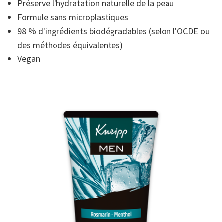
Préserve l'hydratation naturelle de la peau
note
moyenne.
Formule sans microplastiques
Read
14
98 % d'ingrédients biodégradables (selon l'OCDE ou
Reviews.
des méthodes équivalentes)
Lien
sur
Vegan
la
même
page.