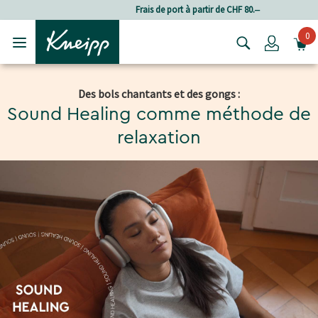
Passer au contenu principal
Passer au contenu du pied de page
Frais de port à partir de CHF 80.‒
0
Login
Des bols chantants et des gongs :
Sound Healing comme méthode de
relaxation