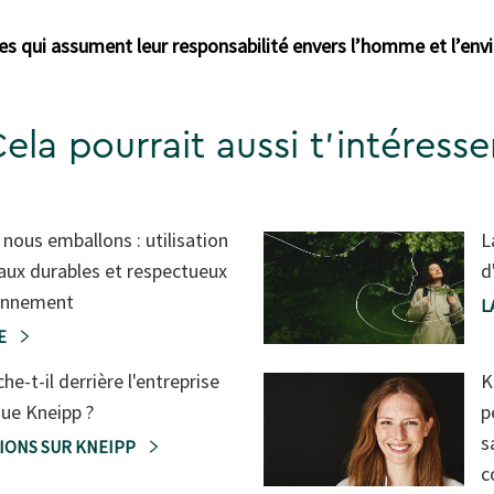
es qui assument leur responsabilité envers l’homme et l’en
ela pourrait aussi t'intéresse
ous emballons : utilisation
L
aux durables et respectueux
d
ronnement
L
LE
he-t-il derrière l'entreprise
K
que Kneipp ?
p
s
IONS SUR KNEIPP
c