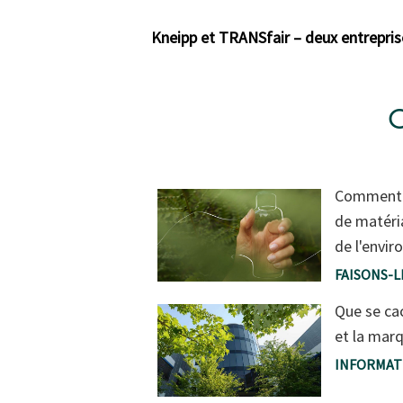
Kneipp et TRANSfair – deux entrepris
C
Comment n
de matéri
de l'envi
FAISONS-
Que se cac
et la mar
INFORMAT