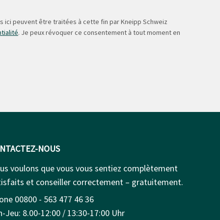
 ici peuvent être traitées à cette fin par Kneipp Schweiz
tialité
. Je peux révoquer ce consentement à tout moment en
NTACTEZ-NOUS
us voulons que vous vous sentiez complètement
isfaits et conseiller correctement – gratuitement.
one 00800 - 563 477 46 36
n-Jeu: 8.00-12:00 / 13:30-17:00 Uhr