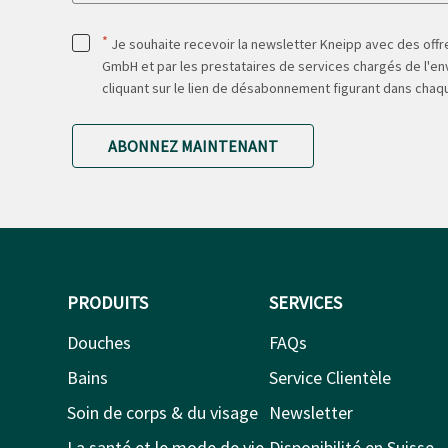
*
Je souhaite recevoir la newsletter Kneipp avec des offre
GmbH et par les prestataires de services chargés de l'env
cliquant sur le lien de désabonnement figurant dans chaq
ABONNEZ MAINTENANT
PRODUITS
SERVICES
Douches
FAQs
Bains
Service Clientèle
Soin de corps & du visage
Newsletter
La santé et le mode de vie
Disponibilité en Suisse