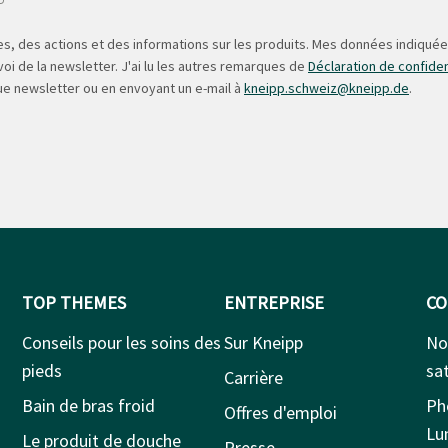
s, des actions et des informations sur les produits. Mes données indiquées
oi de la newsletter. J'ai lu les autres remarques de
Déclaration de confiden
ue newsletter ou en envoyant un e-mail à
kneipp.schweiz@kneipp.de
.
TOP THEMES
ENTREPRISE
CO
Conseils pour les soins des
Sur Kneipp
No
pieds
sat
Carrière
Bain de bras froid
Ph
Offres d'emploi
Lu
Le produit de douche
Presse