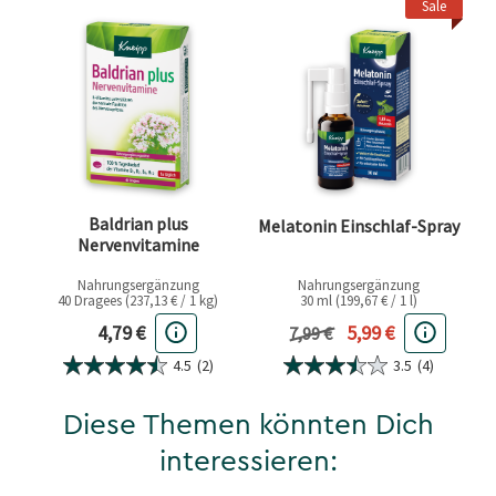
Sale
Baldrian plus
Melatonin Einschlaf-Spray
Nervenvitamine
Nahrungsergänzung
Nahrungsergänzung
40 Dragees (237,13 € / 1 kg)
30 ml (199,67 € / 1 l)
Aktueller Preis
Aktueller Preis
4,79 €
5,99 €
Vorheriger Preis
7,99 €
4.5
(2)
3.5
(4)
Diese Themen könnten Dich
interessieren: