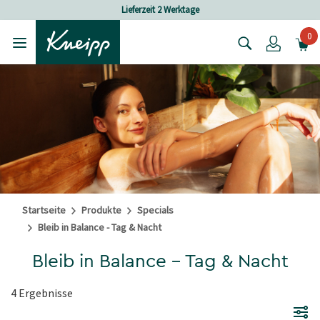
Skip to main content
Skip to footer content
Lieferzeit 2 Werktage
0
Login
Startseite
Produkte
Specials
Bleib in Balance - Tag & Nacht
Bleib in Balance - Tag & Nacht
4 Ergebnisse