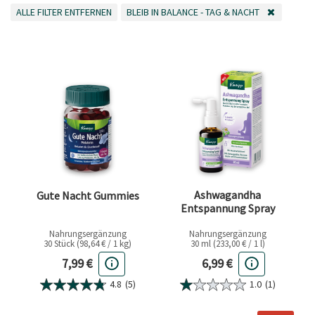
ALLE FILTER ENTFERNEN
BLEIB IN BALANCE - TAG & NACHT
ALLE FILTER ENTFERNEN
FILTER ENTFERNEN AKTUELL GEFILTERT NACH K
Ashwagandha
Gute Nacht Gummies
Entspannung Spray
Nahrungsergänzung
Nahrungsergänzung
30 Stück (98,64 € / 1 kg)
30 ml (233,00 € / 1 l)
Aktueller Preis
Aktueller Preis
7,99 €
6,99 €
4.8
(5)
1.0
(1)