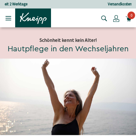
Skip to main content
Skip to footer content
Versandkostenfrei ab 25 € Bestellwert
0
Login
Schönheit kennt kein Alter!
Hautpflege in den Wechseljahren