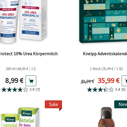
rotect 10% Urea Körpermilch
Kneipp Adventskalend
200 ml (44,95 € / 1 l)
1 Stück (35,99 € / 1 St)
Aktueller Preis
Aktueller 
8,99 €
35,99 €
Vorheriger Preis
49,99 €
3.9
(7)
3.4
(5)
Sale
New