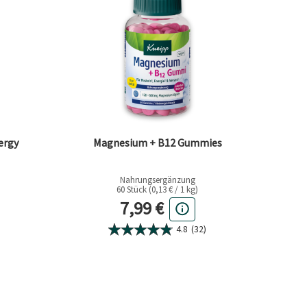
ergy
Magnesium + B12 Gummies
Nahrungsergänzung
60 Stück (0,13 € / 1 kg)
eis
Aktueller Preis
7,99 €
4.8
(32)