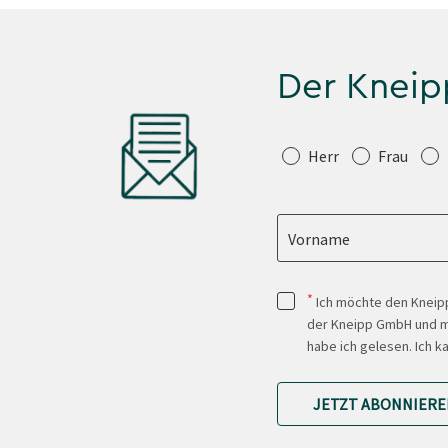
Der Kneip
Anrede
Herr
Frau
Vorname
*
Ich möchte den Kneipp
der Kneipp GmbH und mi
habe ich gelesen. Ich k
JETZT ABONNIERE