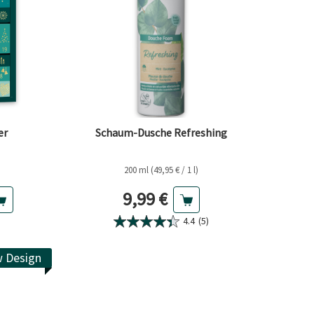
er
Schaum-Dusche Refreshing
200 ml (49,95 € / 1 l)
Preis
Aktueller Preis
9,99 €
4.4
(5)
 Design