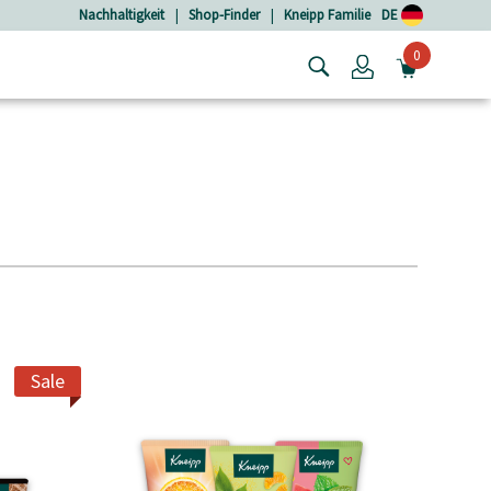
Nachhaltigkeit
|
Shop-Finder
|
Kneipp Familie
DE
0
Login
MINIW
Sale