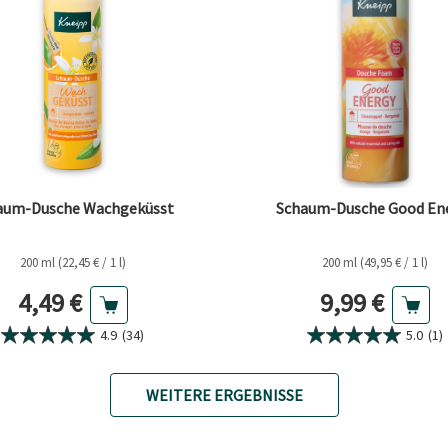
aum-Dusche Wachgeküsst
Schaum-Dusche Good En
200 ml (22,45 € / 1 l)
200 ml (49,95 € / 1 l)
Aktueller Preis
Aktueller Pr
4,49 €
9,99 €
4.9
(34)
5.0
(1)
WEITERE ERGEBNISSE