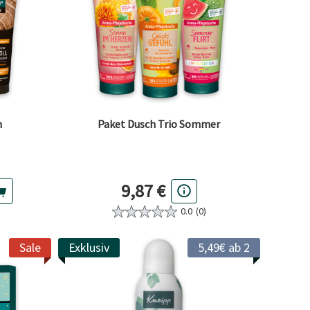
n
Paket Dusch Trio Sommer
Preis
9,87 €
0.0
(0)
Sale
Exklusiv
5,49€ ab 2