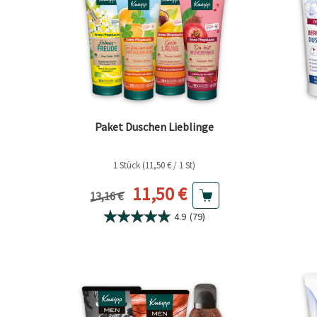
Paket Duschen Lieblinge
1 Stück (11,50 € / 1 St)
Aktueller Preis
11,50 €
Vorheriger Preis
13,16 €
4.9
(79)