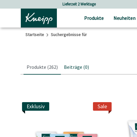
Skip to main content
Skip to footer content
Versandkostenfrei ab 25 € Bestellwert
Produkte
Neuheiten
Startseite
Suchergebnisse für
Produkte
(262)
Beiträge
(0)
Exklusiv
Sale