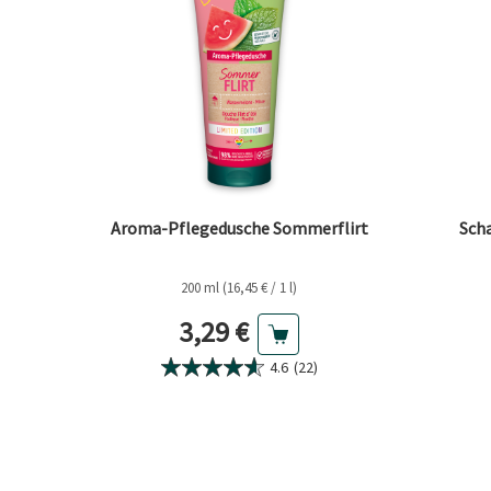
Aroma-Pflegedusche Sommerflirt
Sch
200 ml (16,45 € / 1 l)
Aktueller Preis
3,29 €
4.6
(22)