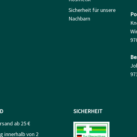
Sicherheit für unsere
Pos
Nachbarn
Kn
Wi
97
Be
Jo
97
D
SICHERHEIT
rsand ab 25 €
g innerhalb von 2