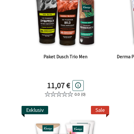
Paket Dusch Trio Men
Derma P
11,07 €
0.0
(0)
Exklusiv
Sale