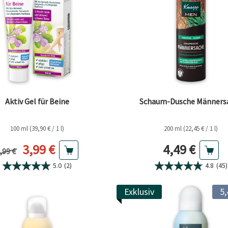
Aktiv Gel für Beine
Schaum-Dusche Männers
100 ml (39,90 € / 1 l)
200 ml (22,45 € / 1 l)
Aktueller Preis
Aktueller Pr
3,99 €
4,49 €
orheriger Preis
,99 €
5.0
(2)
4.8
(45)
Exklusiv
5,