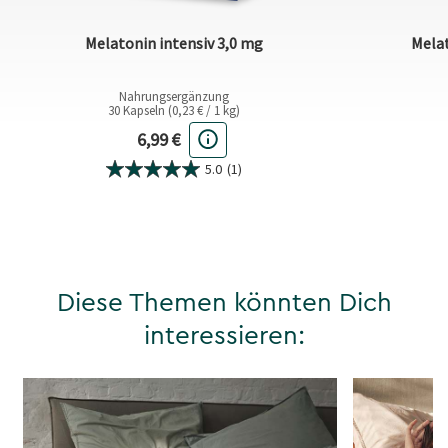
Melatonin intensiv 3,0 mg
Melat
Nahrungsergänzung
30 Kapseln (0,23 € / 1 kg)
Aktueller Preis
6,99 €
5.0
(1)
Diese Themen könnten Dich
interessieren: