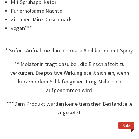
Mit Sprühapplikator
Read
4
Für erholsame Nächte
Reviews.
Link
Zitronen-Minz-Geschmack
auf
vegan***
derselben
Seite.
* Sofort-Aufnahme durch direkte Applikation mit Spray.
** Melatonin trägt dazu bei, die Einschlafzeit zu
verkürzen. Die positive Wirkung stellt sich ein, wenn
kurz vor dem Schlafengehen 1 mg Melatonin
aufgenommen wird.
***Dem Produkt wurden keine tierischen Bestandteile
zugesetzt.
Sale