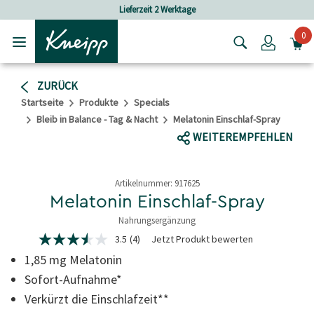
Skip to main content
Skip to footer content
ferzeit 2 Werktage
Versandkostenfrei
0
Login
ZURÜCK
Startseite
Produkte
Specials
Bleib in Balance - Tag & Nacht
Melatonin Einschlaf-Spray
WEITEREMPFEHLEN
Artikelnummer:
917625
Melatonin Einschlaf-Spray
Nahrungsergänzung
3,9 von 5 Sternen
3.5
(4)
Jetzt Produkt bewerten
3.5
von
1,85 mg Melatonin
5
Sternen,
Sofort-Aufnahme*
Durchschnittswert
Verkürzt die Einschlafzeit**
der
Bewertung.