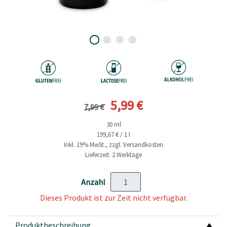
Vorheriger Preis
Aktueller Preis
5,99 €
7,99 €
30 ml
199,67 € / 1 l
Inkl. 19% MwSt., zzgl. Versandkosten
Lieferzeit: 2 Werktage
Anzahl
Dieses Produkt ist zur Zeit nicht verfügbar.
Produktbeschreibung