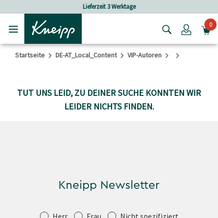
Skip to main content
Skip to footer content
Lieferzeit 3 Werktage
0
Login
Startseite
DE-AT_Local_Content
VIP-Autoren
TUT UNS LEID, ZU DEINER SUCHE KONNTEN WIR
LEIDER NICHTS FINDEN.
Kneipp Newsletter
Anrede
Herr
Frau
Nicht spezifiziert