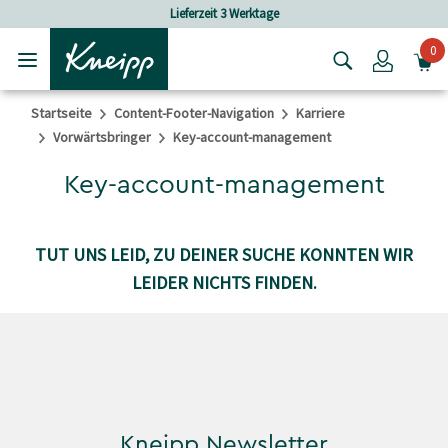
Skip to main content
Skip to footer content
Lieferzeit 3 Werktage
0
Login
Startseite
Content-Footer-Navigation
Karriere
Vorwärtsbringer
Key-account-management
Key-account-management
TUT UNS LEID, ZU DEINER SUCHE KONNTEN WIR
LEIDER NICHTS FINDEN.
Kneipp Newsletter