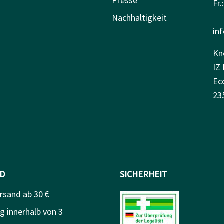
Presse
Fr.
Nachhaltigkeit
in
Kn
IZ 
Ec
23
D
SICHERHEIT
rsand ab 30 €
g innerhalb von 3