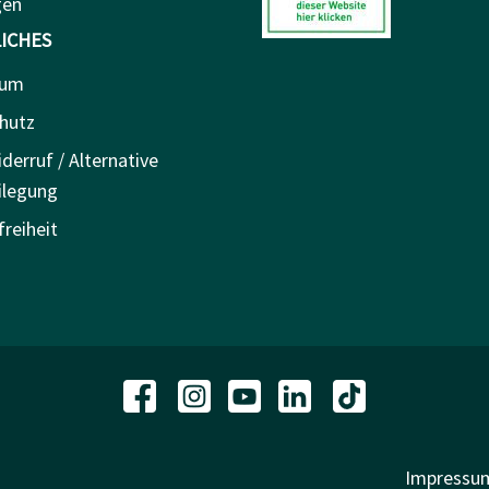
gen
ICHES
sum
hutz
derruf / Alternative
ilegung
freiheit
Impressu