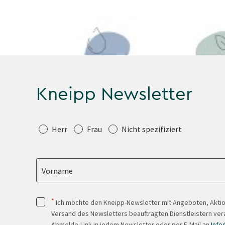
Play
Kneipp Newsletter
Anrede
Herr
Frau
Nicht spezifiziert
Vorname
*
Ich möchte den Kneipp-Newsletter mit Angeboten, Akti
Versand des Newsletters beauftragten Dienstleistern ver
Abmelde-Link in jedem Newsletter oder per E-Mail an
Info