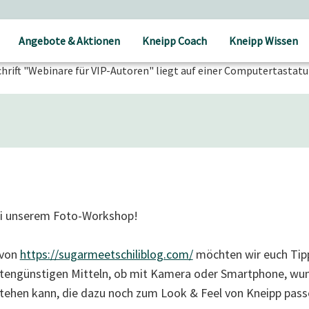
Versandkostenfrei ab 30 € Bestellwert
Angebote & Aktionen
Kneipp Coach
Kneipp Wissen
ei unserem Foto-Workshop!
 von
https://sugarmeetschiliblog.com/
möchten wir euch Tip
stengünstigen Mitteln, ob mit Kamera oder Smartphone, w
tehen kann, die dazu noch zum Look & Feel von Kneipp pass