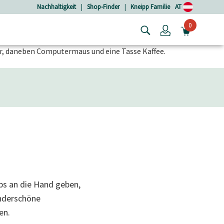
Nachhaltigkeit
|
Shop-Finder
|
Kneipp Familie
AT
0
Login
MINIW
ps an die Hand geben,
underschöne
en.