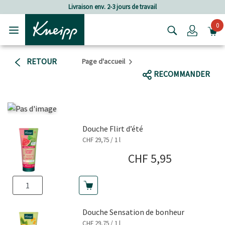
Passer au contenu principal
Passer au contenu du pied de page
Livraison env. 2-3 jours de travail
0
Login
RETOUR
Page d'accueil
RECOMMANDER
Douche Flirt dʼété
CHF 29,75 / 1 l
Prix actuel
CHF 5,95
Douche Sensation de bonheur
CHF 29,75 / 1 l