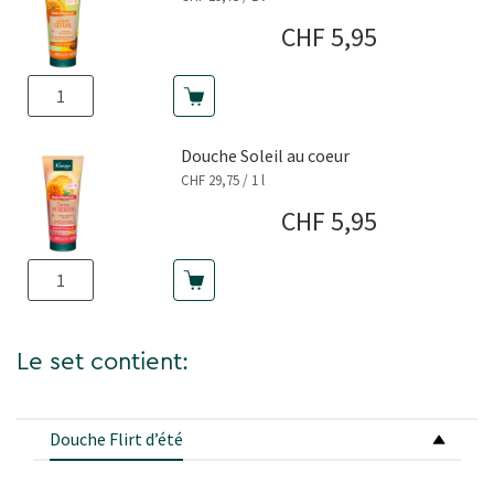
Prix actuel
CHF 5,95
Douche Soleil au coeur
CHF 29,75 / 1 l
Prix actuel
CHF 5,95
Le set contient:
Douche Flirt dʼété