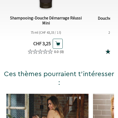
Shampooing-Douche Démarrage Réussi
Douche Sen
Mini
75 ml (CHF 43,33 / 1 l)
200 ml 
Prix actuel
Pri
CHF 3,25
CH
0.0
(0)
Ces thèmes pourraient t'intéresser
: