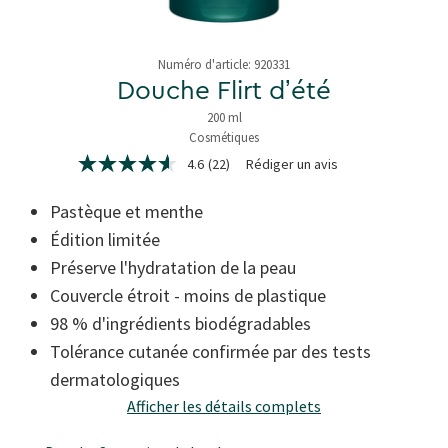
Numéro d'article:
920331
Douche Flirt dʼété
200 ml
Cosmétiques
3.7 de 5 étoiles
4.6
(22)
Rédiger un avis
4.6
étoiles
sur
Pastèque et menthe
5,
valeur
Édition limitée
de
Préserve l'hydratation de la peau
la
note
Couvercle étroit - moins de plastique
moyenne.
Read
98 % d'ingrédients biodégradables
22
Reviews.
Tolérance cutanée confirmée par des tests
Lien
dermatologiques
sur
la
Afficher les détails complets
même
page.