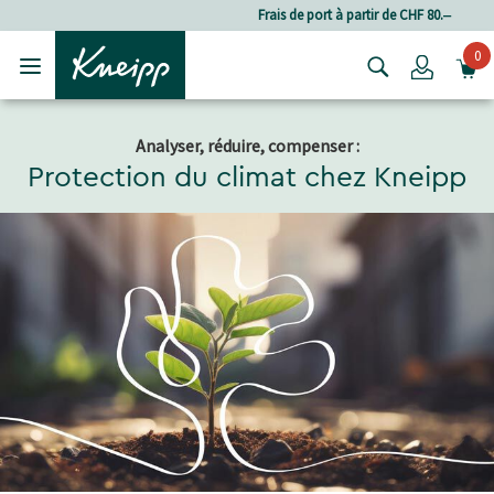
Passer au contenu principal
Passer au contenu du pied de page
Frais de port à partir de CHF 80.‒
0
Login
Analyser, réduire, compenser :
Protection du climat chez Kneipp