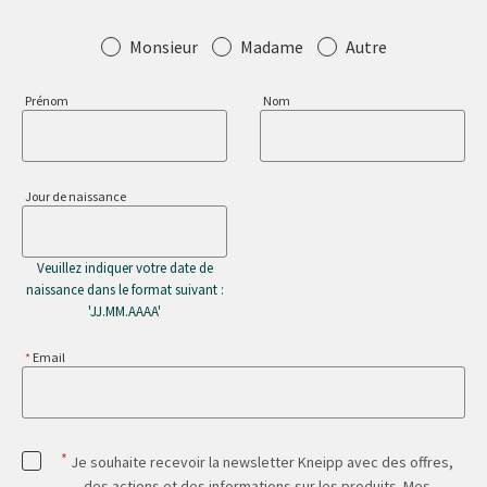
Salutation
Monsieur
Madame
Autre
Prénom
Nom
Jour de naissance
Veuillez indiquer votre date de
naissance dans le format suivant :
'JJ.MM.AAAA'
Email
*
Je souhaite recevoir la newsletter Kneipp avec des offres,
des actions et des informations sur les produits. Mes