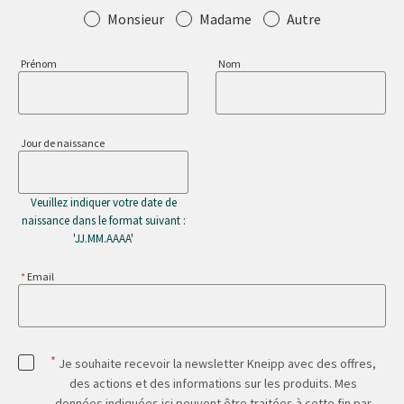
Salutation
Monsieur
Madame
Autre
Prénom
Nom
Jour de naissance
Veuillez indiquer votre date de
naissance dans le format suivant :
'JJ.MM.AAAA'
Email
*
Je souhaite recevoir la newsletter Kneipp avec des offres,
des actions et des informations sur les produits. Mes
données indiquées ici peuvent être traitées à cette fin par